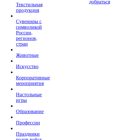
добраться
Текстильная
продукция
Сувениры с
символикой
России,
регионов,
стран
Животные
Искусство
Корпоративные
мероприятия
Настольные
игры
Образование
Профессии
Праздники
родов войск