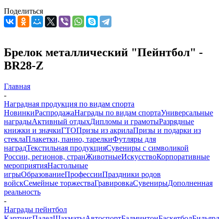
Поделиться
Брелок металлический "Пейнтбол" -
BR28-Z
Главная
-
Наградная продукция по видам спорта
Новинки
Распродажа
Награды по видам спорта
Универсальные
награды
Активный отдых
Дипломы и грамоты
Разрядные
книжки и значки
ГТО
Призы из акрила
Призы и подарки из
стекла
Плакетки, панно, тарелки
Футляры для
наград
Текстильная продукция
Сувениры с символикой
России, регионов, стран
Животные
Искусство
Корпоративные
мероприятия
Настольные
игры
Образование
Профессии
Праздники родов
войск
Семейные торжества
Гравировка
Сувениры
Дополненная
реальность
-
Награды пейнтбол
Картинг
Падел
Шахматы
Автоспорт
Бадминтон
Баскетбол
Бильяр