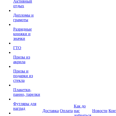
Активный
отдых
Дипломы и
грамоты
Разрядные
книжки и
значки
ГТО
Призы из
акрила
Призы и
подарки из
стекла
Плакетки,
панно, тарелки
Футляры для
Как до
наград
Доставка
Оплата
нас
Новости
Кон
добраться