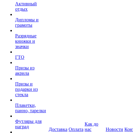
Активный
отдых
Дипломы и
грамоты
Разрядные
книжки и
значки
ГТО
Призы из
акрила
Призы и
подарки из
стекла
Плакетки,
панно, тарелки
Футляры для
Как до
наград
Доставка
Оплата
нас
Новости
Кон