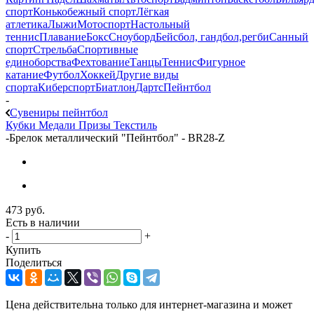
спорт
Конькобежный спорт
Лёгкая
атлетика
Лыжи
Мотоспорт
Настольный
теннис
Плавание
Бокс
Сноуборд
Бейсбол, гандбол,регби
Санный
спорт
Стрельба
Спортивные
единоборства
Фехтование
Танцы
Теннис
Фигурное
катание
Футбол
Хоккей
Другие виды
спорта
Киберспорт
Биатлон
Дартс
Пейнтбол
-
Сувениры пейнтбол
Кубки
Медали
Призы
Текстиль
-
Брелок металлический "Пейнтбол" - BR28-Z
473
руб.
Есть в наличии
-
+
Купить
Поделиться
Цена действительна только для интернет-магазина и может