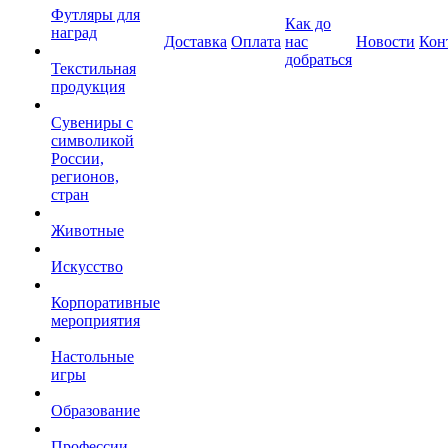
Футляры для
Как до
наград
Доставка
Оплата
нас
Новости
Кон
добраться
Текстильная
продукция
Сувениры с
символикой
России,
регионов,
стран
Животные
Искусство
Корпоративные
мероприятия
Настольные
игры
Образование
Профессии