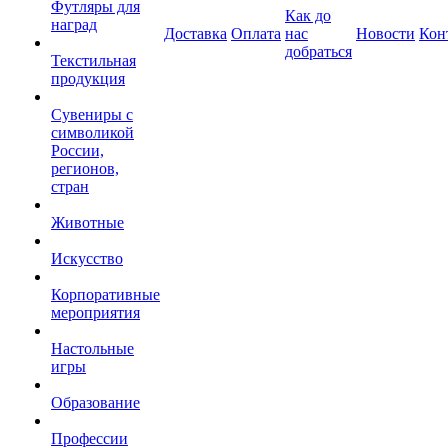
Футляры для
Как до
наград
Доставка
Оплата
нас
Новости
Кон
добраться
Текстильная
продукция
Сувениры с
символикой
России,
регионов,
стран
Животные
Искусство
Корпоративные
мероприятия
Настольные
игры
Образование
Профессии