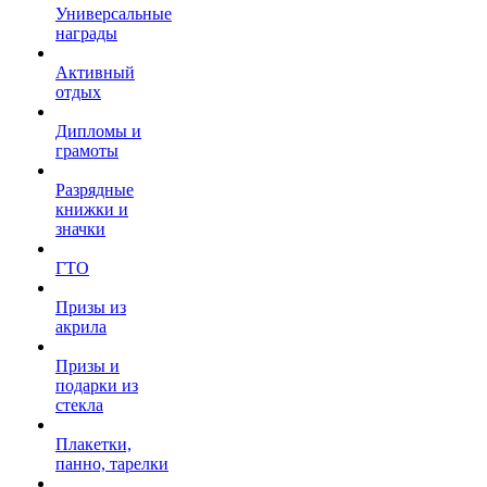
Универсальные
награды
Активный
отдых
Дипломы и
грамоты
Разрядные
книжки и
значки
ГТО
Призы из
акрила
Призы и
подарки из
стекла
Плакетки,
панно, тарелки