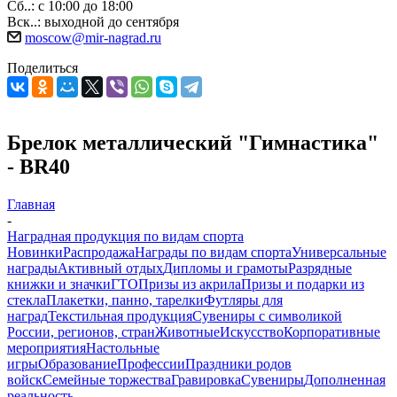
Сб..: с 10:00 до 18:00
Вск..: выходной до сентября
moscow@mir-nagrad.ru
Поделиться
Брелок металлический "Гимнастика"
- BR40
Главная
-
Наградная продукция по видам спорта
Новинки
Распродажа
Награды по видам спорта
Универсальные
награды
Активный отдых
Дипломы и грамоты
Разрядные
книжки и значки
ГТО
Призы из акрила
Призы и подарки из
стекла
Плакетки, панно, тарелки
Футляры для
наград
Текстильная продукция
Сувениры с символикой
России, регионов, стран
Животные
Искусство
Корпоративные
мероприятия
Настольные
игры
Образование
Профессии
Праздники родов
войск
Семейные торжества
Гравировка
Сувениры
Дополненная
реальность