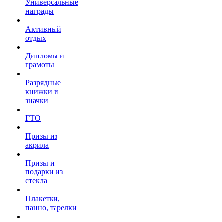
Универсальные
награды
Активный
отдых
Дипломы и
грамоты
Разрядные
книжки и
значки
ГТО
Призы из
акрила
Призы и
подарки из
стекла
Плакетки,
панно, тарелки