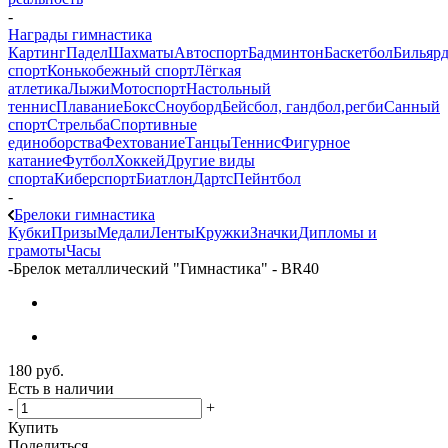
-
Награды гимнастика
Картинг
Падел
Шахматы
Автоспорт
Бадминтон
Баскетбол
Бильяр
спорт
Конькобежный спорт
Лёгкая
атлетика
Лыжи
Мотоспорт
Настольный
теннис
Плавание
Бокс
Сноуборд
Бейсбол, гандбол,регби
Санный
спорт
Стрельба
Спортивные
единоборства
Фехтование
Танцы
Теннис
Фигурное
катание
Футбол
Хоккей
Другие виды
спорта
Киберспорт
Биатлон
Дартс
Пейнтбол
-
Брелоки гимнастика
Кубки
Призы
Медали
Ленты
Кружки
Значки
Дипломы и
грамоты
Часы
-
Брелок металлический "Гимнастика" - BR40
180
руб.
Есть в наличии
-
+
Купить
Поделиться