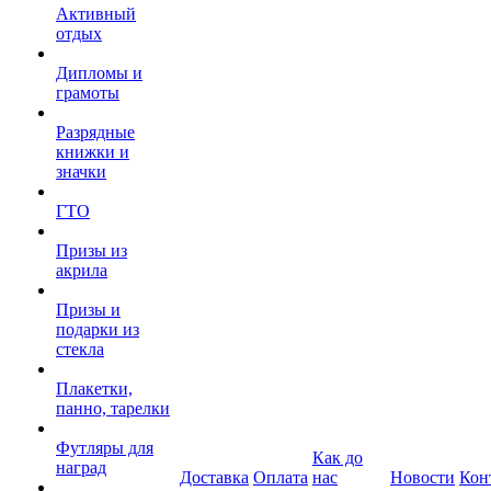
Активный
отдых
Дипломы и
грамоты
Разрядные
книжки и
значки
ГТО
Призы из
акрила
Призы и
подарки из
стекла
Плакетки,
панно, тарелки
Футляры для
Как до
наград
Доставка
Оплата
нас
Новости
Кон