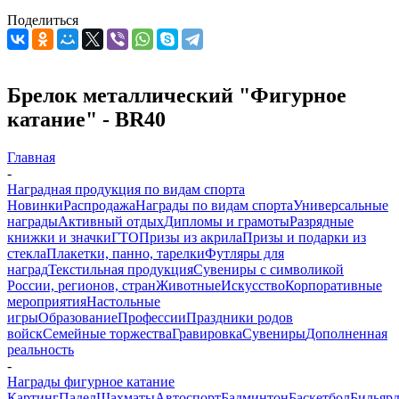
Поделиться
Брелок металлический "Фигурное
катание" - BR40
Главная
-
Наградная продукция по видам спорта
Новинки
Распродажа
Награды по видам спорта
Универсальные
награды
Активный отдых
Дипломы и грамоты
Разрядные
книжки и значки
ГТО
Призы из акрила
Призы и подарки из
стекла
Плакетки, панно, тарелки
Футляры для
наград
Текстильная продукция
Сувениры с символикой
России, регионов, стран
Животные
Искусство
Корпоративные
мероприятия
Настольные
игры
Образование
Профессии
Праздники родов
войск
Семейные торжества
Гравировка
Сувениры
Дополненная
реальность
-
Награды фигурное катание
Картинг
Падел
Шахматы
Автоспорт
Бадминтон
Баскетбол
Бильяр