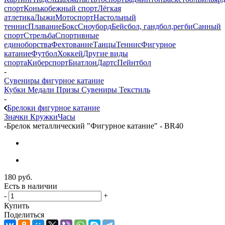
спорт
Конькобежный спорт
Лёгкая
атлетика
Лыжи
Мотоспорт
Настольный
теннис
Плавание
Бокс
Сноуборд
Бейсбол, гандбол,регби
Санный
спорт
Стрельба
Спортивные
единоборства
Фехтование
Танцы
Теннис
Фигурное
катание
Футбол
Хоккей
Другие виды
спорта
Киберспорт
Биатлон
Дартс
Пейнтбол
-
Сувениры фигурное катание
Кубки
Медали
Призы
Сувениры
Текстиль
-
Брелоки фигурное катание
Значки
Кружки
Часы
-
Брелок металлический "Фигурное катание" - BR40
180
руб.
Есть в наличии
-
+
Купить
Поделиться