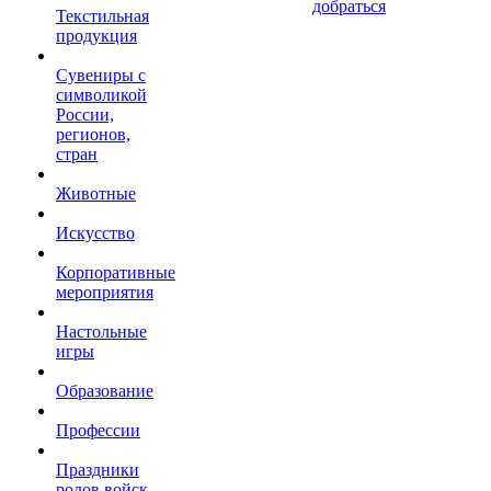
добраться
Текстильная
продукция
Сувениры с
символикой
России,
регионов,
стран
Животные
Искусство
Корпоративные
мероприятия
Настольные
игры
Образование
Профессии
Праздники
родов войск