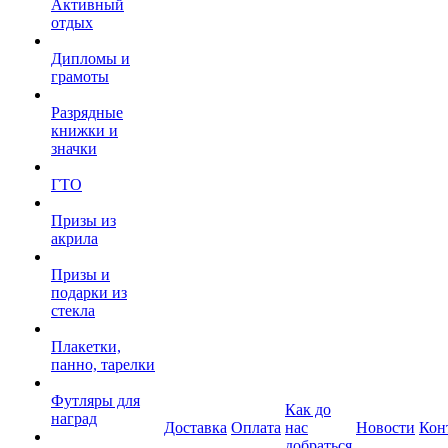
Активный
отдых
Дипломы и
грамоты
Разрядные
книжки и
значки
ГТО
Призы из
акрила
Призы и
подарки из
стекла
Плакетки,
панно, тарелки
Футляры для
Как до
наград
Доставка
Оплата
нас
Новости
Кон
добраться