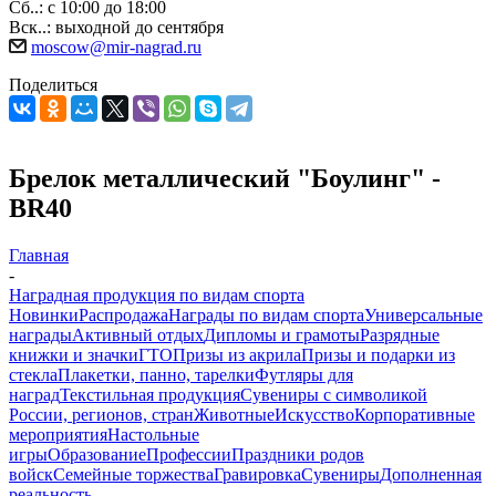
Сб..: с 10:00 до 18:00
Вск..: выходной до сентября
moscow@mir-nagrad.ru
Поделиться
Брелок металлический "Боулинг" -
BR40
Главная
-
Наградная продукция по видам спорта
Новинки
Распродажа
Награды по видам спорта
Универсальные
награды
Активный отдых
Дипломы и грамоты
Разрядные
книжки и значки
ГТО
Призы из акрила
Призы и подарки из
стекла
Плакетки, панно, тарелки
Футляры для
наград
Текстильная продукция
Сувениры с символикой
России, регионов, стран
Животные
Искусство
Корпоративные
мероприятия
Настольные
игры
Образование
Профессии
Праздники родов
войск
Семейные торжества
Гравировка
Сувениры
Дополненная
реальность