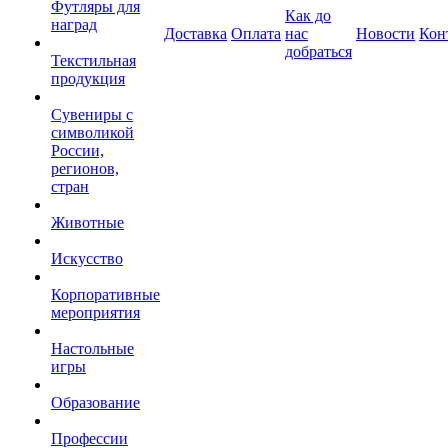
Футляры для
Как до
наград
Доставка
Оплата
нас
Новости
Кон
добраться
Текстильная
продукция
Сувениры с
символикой
России,
регионов,
стран
Животные
Искусство
Корпоративные
мероприятия
Настольные
игры
Образование
Профессии