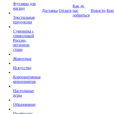
Футляры для
Как до
наград
Доставка
Оплата
нас
Новости
Кон
добраться
Текстильная
продукция
Сувениры с
символикой
России,
регионов,
стран
Животные
Искусство
Корпоративные
мероприятия
Настольные
игры
Образование
Профессии