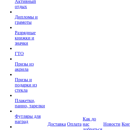
Активный
отдых
Дипломы и
грамоты
Разрядные
книжки и
значки
ГТО
Призы из
акрила
Призы и
подарки из
стекла
Плакетки,
панно, тарелки
Футляры для
Как до
наград
Доставка
Оплата
нас
Новости
Кон
добраться