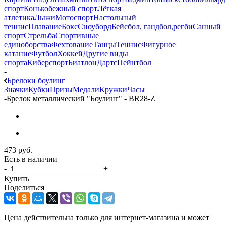
спорт
Конькобежный спорт
Лёгкая
атлетика
Лыжи
Мотоспорт
Настольный
теннис
Плавание
Бокс
Сноуборд
Бейсбол, гандбол,регби
Санный
спорт
Стрельба
Спортивные
единоборства
Фехтование
Танцы
Теннис
Фигурное
катание
Футбол
Хоккей
Другие виды
спорта
Киберспорт
Биатлон
Дартс
Пейнтбол
-
Брелоки боулинг
Значки
Кубки
Призы
Медали
Кружки
Часы
-
Брелок металлический "Боулинг" - BR28-Z
473
руб.
Есть в наличии
-
+
Купить
Поделиться
Цена действительна только для интернет-магазина и может