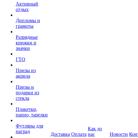
Активный
отдых
Дипломы и
грамоты
Разрядные
книжки и
значки
ГТО
Призы из
акрила
Призы и
подарки из
стекла
Плакетки,
панно, тарелки
Футляры для
Как до
наград
Доставка
Оплата
нас
Новости
Кон