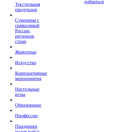
добраться
Текстильная
продукция
Сувениры с
символикой
России,
регионов,
стран
Животные
Искусство
Корпоративные
мероприятия
Настольные
игры
Образование
Профессии
Праздники
родов войск