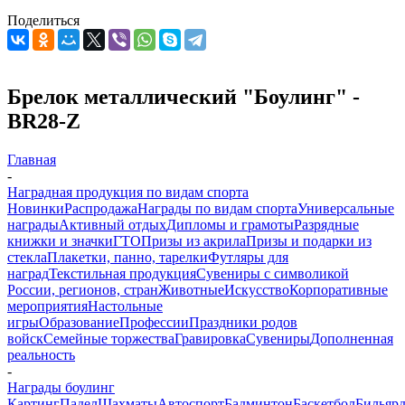
Поделиться
Брелок металлический "Боулинг" -
BR28-Z
Главная
-
Наградная продукция по видам спорта
Новинки
Распродажа
Награды по видам спорта
Универсальные
награды
Активный отдых
Дипломы и грамоты
Разрядные
книжки и значки
ГТО
Призы из акрила
Призы и подарки из
стекла
Плакетки, панно, тарелки
Футляры для
наград
Текстильная продукция
Сувениры с символикой
России, регионов, стран
Животные
Искусство
Корпоративные
мероприятия
Настольные
игры
Образование
Профессии
Праздники родов
войск
Семейные торжества
Гравировка
Сувениры
Дополненная
реальность
-
Награды боулинг
Картинг
Падел
Шахматы
Автоспорт
Бадминтон
Баскетбол
Бильяр