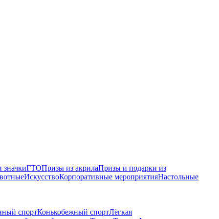
 значки
ГТО
Призы из акрила
Призы и подарки из
вотные
Искусство
Корпоративные мероприятия
Настольные
нный спорт
Конькобежный спорт
Лёгкая