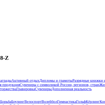
28-Z
награды
Активный отдых
Дипломы и грамоты
Разрядные книжки и
я продукция
Сувениры с символикой России, регионов, стран
Жи
торжества
Гравировка
Сувениры
Дополненная реальность
д
Борьба
Боулинг
Велоспорт
Волейбол
Гимнастика
Гольф
Кёрлинг
Ко