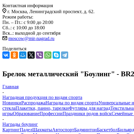
Контактная информация
г. Москва, Ленинградский проспект, д. 62.
Режим работы:
Пн. – Пт.: с 9:00 до 20:00
Сб..: с 10:00 до 18:00
Вск..: выходной до сентября
moscow@mir-nagrad.ru
Поделиться
Брелок металлический "Боулинг" - BR
Главная
-
Наградная продукция по видам спорта
Новинки
Распродажа
Награды по видам спорта
Универсальные 
стекла
Плакетки, панно, тарелки
Футляры для наград
Текстильна
игры
Образование
Профессии
Праздники родов войск
Семейные 
-
Награды боулинг
Картинг
Падел
Шахматы
Автоспорт
Бадминтон
Баскетбол
Бильяр