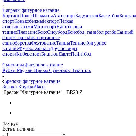
-
Награды фигурное катание
Картинг
Падел
Шахматы
Автоспорт
Бадминтон
Баскетбол
Бильяр
спорт
Конькобежный спорт
Лёгкая
атлетика
Лыжи
Мотоспорт
Настольный
теннис
Плавание
Бокс
Сноуборд
Бейсбол, гандбол,регби
Санный
спорт
Стрельба
Спортивные
единоборства
Фехтование
Танцы
Теннис
Фигурное
катание
Футбол
Хоккей
Другие виды
спорта
Киберспорт
Биатлон
Дартс
Пейнтбол
-
Сувениры фигурное катание
Кубки
Медали
Призы
Сувениры
Текстиль
-
Брелоки фигурное катание
Значки
Кружки
Часы
-
Брелок "Фигурное катание" - BR28-Z
473
руб.
Есть в наличии
-
+