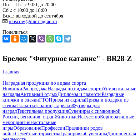
Пн. – Пт.: с 9:00 до 20:00
Сб..: с 10:00 до 18:00
Вск..: выходной до сентября
moscow@mir-nagrad.ru
Поделиться
Брелок "Фигурное катание" - BR28-Z
Главная
-
Наградная продукция по видам спорта
Новинки
Распродажа
Награды по видам спорта
Универсальные
награды
Активный отдых
Дипломы и грамоты
Разрядные
книжки и значки
ГТО
Призы из акрила
Призы и подарки из
стекла
Плакетки, панно, тарелки
Футляры для
наград
Текстильная продукция
Сувениры с символикой
России, регионов, стран
Животные
Искусство
Корпоративные
мероприятия
Настольные
игры
Образование
Профессии
Праздники родов
войск
Семейные торжества
Гравировка
Сувениры
Дополненная
реальность