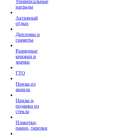
Универсальные
награды
Активный
отдых
Дипломы и
грамоты
Разрядные
книжки и
значки
ГТО
Призы из
акрила
Призы и
подарки из
стекла
Плакетки,
панно, тарелки