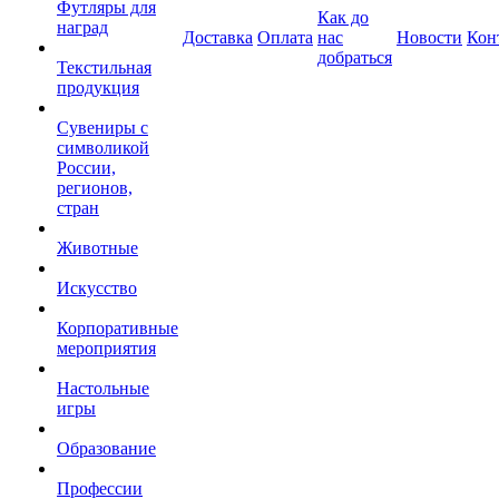
Футляры для
Как до
наград
Доставка
Оплата
нас
Новости
Кон
добраться
Текстильная
продукция
Сувениры с
символикой
России,
регионов,
стран
Животные
Искусство
Корпоративные
мероприятия
Настольные
игры
Образование
Профессии