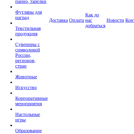
панно, тарелки
Футляры для
Как до
наград
Доставка
Оплата
нас
Новости
Кон
добраться
Текстильная
продукция
Сувениры с
символикой
России,
регионов,
стран
Животные
Искусство
Корпоративные
мероприятия
Настольные
игры
Образование