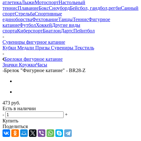
атлетика
Лыжи
Мотоспорт
Настольный
теннис
Плавание
Бокс
Сноуборд
Бейсбол, гандбол,регби
Санный
спорт
Стрельба
Спортивные
единоборства
Фехтование
Танцы
Теннис
Фигурное
катание
Футбол
Хоккей
Другие виды
спорта
Киберспорт
Биатлон
Дартс
Пейнтбол
-
Сувениры фигурное катание
Кубки
Медали
Призы
Сувениры
Текстиль
-
Брелоки фигурное катание
Значки
Кружки
Часы
-
Брелок "Фигурное катание" - BR28-Z
473
руб.
Есть в наличии
-
+
Купить
Поделиться