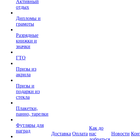
Активный
отдых
Дипломы и
грамоты
Разрядные
книжки и
значки
ГТО
Призы из
акрила
Призы и
подарки из
стекла
Плакетки,
панно, тарелки
Футляры для
Как до
наград
Доставка
Оплата
нас
Новости
Кон
добраться