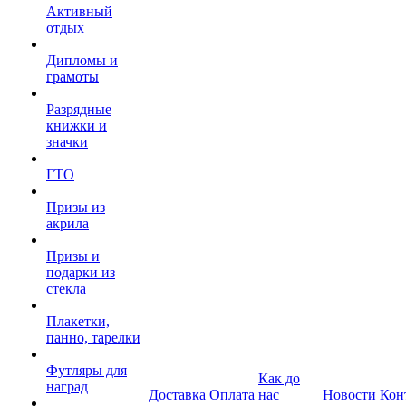
Активный
отдых
Дипломы и
грамоты
Разрядные
книжки и
значки
ГТО
Призы из
акрила
Призы и
подарки из
стекла
Плакетки,
панно, тарелки
Футляры для
Как до
наград
Доставка
Оплата
нас
Новости
Кон