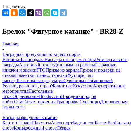
Поделиться
Брелок "Фигурное катание" - BR28-Z
Главная
-
Наградная продукция по видам спорта
Новинки
Распродажа
Награды по видам спорта
Универсальные
награды
Активный отдых
Дипломы и грамоты
Разрядные
книжки и значки
ГТО
Призы из акрила
Призы и подарки из
стекла
Плакетки, панно, тарелки
Футляры для
наград
Текстильная продукция
Сувениры с символикой
России, регионов, стран
Животные
Искусство
Корпоративные
мероприятия
Настольные
игры
Образование
Профессии
Праздники родов
войск
Семейные торжества
Гравировка
Сувениры
Дополненная
реальность
-
Награды фигурное катание
Картинг
Падел
Шахматы
Автоспорт
Бадминтон
Баскетбол
Бильяр
спорт
Конькобежный спорт
Лёгкая