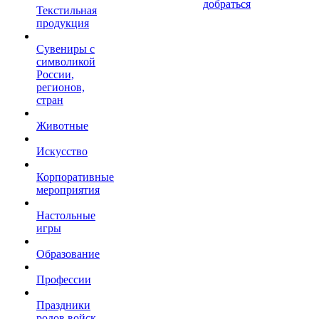
добраться
Текстильная
продукция
Сувениры с
символикой
России,
регионов,
стран
Животные
Искусство
Корпоративные
мероприятия
Настольные
игры
Образование
Профессии
Праздники
родов войск