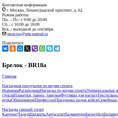
Контактная информация
г. Москва, Ленинградский проспект, д. 62.
Режим работы:
Пн. – Пт.: с 9:00 до 20:00
Сб..: с 10:00 до 18:00
Вск..: выходной до сентября
moscow@mir-nagrad.ru
Поделиться
Брелок - BR18a
Главная
-
Наградная продукция по видам спорта
Новинки
Распродажа
Награды по видам спорта
Универсальные 
стекла
Плакетки, панно, тарелки
Футляры для наград
Текстильна
игры
Образование
Профессии
Праздники родов войск
Семейные 
-
Награды санный спорт
Картинг
Падел
Шахматы
Автоспорт
Бадминтон
Баскетбол
Бильяр