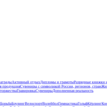
награды
Активный отдых
Дипломы и грамоты
Разрядные книжки и
я продукция
Сувениры с символикой России, регионов, стран
Жи
торжества
Гравировка
Сувениры
Дополненная реальность
д
Борьба
Боулинг
Велоспорт
Волейбол
Гимнастика
Гольф
Кёрлинг
Ко