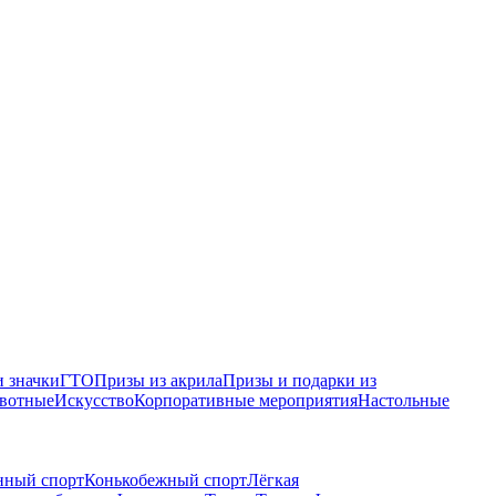
 значки
ГТО
Призы из акрила
Призы и подарки из
вотные
Искусство
Корпоративные мероприятия
Настольные
нный спорт
Конькобежный спорт
Лёгкая