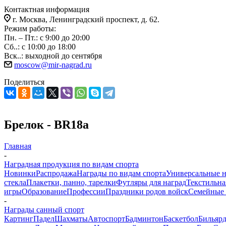
Контактная информация
г. Москва, Ленинградский проспект, д. 62.
Режим работы:
Пн. – Пт.: с 9:00 до 20:00
Сб..: с 10:00 до 18:00
Вск..: выходной до сентября
moscow@mir-nagrad.ru
Поделиться
Брелок - BR18a
Главная
-
Наградная продукция по видам спорта
Новинки
Распродажа
Награды по видам спорта
Универсальные 
стекла
Плакетки, панно, тарелки
Футляры для наград
Текстильна
игры
Образование
Профессии
Праздники родов войск
Семейные 
-
Награды санный спорт
Картинг
Падел
Шахматы
Автоспорт
Бадминтон
Баскетбол
Бильяр