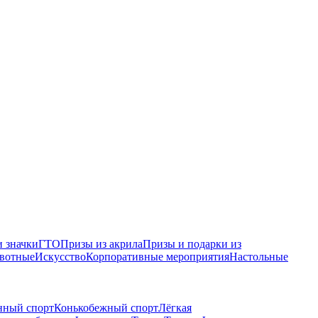
 значки
ГТО
Призы из акрила
Призы и подарки из
вотные
Искусство
Корпоративные мероприятия
Настольные
нный спорт
Конькобежный спорт
Лёгкая