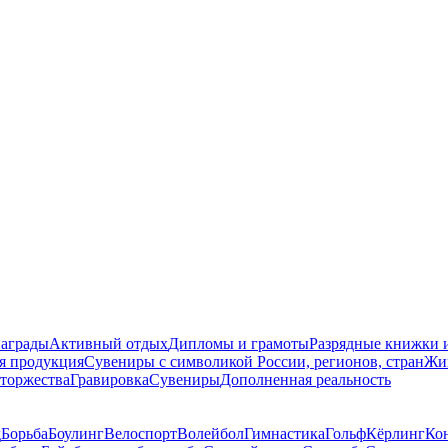
награды
Активный отдых
Дипломы и грамоты
Разрядные книжки и
я продукция
Сувениры с символикой России, регионов, стран
Жи
торжества
Гравировка
Сувениры
Дополненная реальность
д
Борьба
Боулинг
Велоспорт
Волейбол
Гимнастика
Гольф
Кёрлинг
Ко