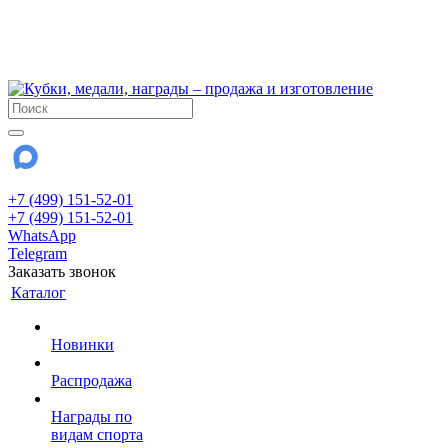
!!! Внимание !!!
6 и 7 августа - магазин работает до 18:00
15 августа - выходной
До сентября Воскресенье - выходной день.
+7 (499) 151-52-01
+7 (499) 151-52-01
WhatsApp
Telegram
Заказать звонок
Каталог
Новинки
Распродажа
Награды по
видам спорта