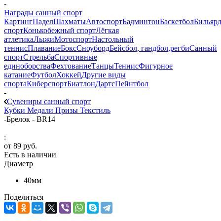
-
Награды санный спорт
Картинг
Падел
Шахматы
Автоспорт
Бадминтон
Баскетбол
Бильяр
спорт
Конькобежный спорт
Лёгкая
атлетика
Лыжи
Мотоспорт
Настольный
теннис
Плавание
Бокс
Сноуборд
Бейсбол, гандбол,регби
Санный
спорт
Стрельба
Спортивные
единоборства
Фехтование
Танцы
Теннис
Фигурное
катание
Футбол
Хоккей
Другие виды
спорта
Киберспорт
Биатлон
Дартс
Пейнтбол
-
Сувениры санный спорт
Кубки
Медали
Призы
Текстиль
-
Брелок - BR14
:
от
89 руб.
Есть в наличии
Диаметр
40мм
Поделиться