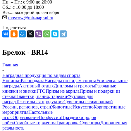
Пн. – Пт.: с 9:00 до 20:00
Сб..: с 10:00 до 18:00
Вск..: выходной до сентября
moscow@mir-nagrad.ru
Поделиться
Брелок - BR14
Главная
-
Наградная продукция по видам спорта
Новинки
Распродажа
Награды по видам спорта
Универсальные
награды
Активный отдых
Дипломы и грамоты
Разрядные
книжки и значки
ГТО
Призы из акрила
Призы и подарки из
стекла
Плакетки, панно, тарелки
Футляры для
наград
Текстильная продукция
Сувениры с символикой
России, регионов, стран
Животные
Искусство
Корпоративные
мероприятия
Настольные
игры
Образование
Профессии
Праздники родов
войск
Семейные торжества
Гравировка
Сувениры
Дополненная
реальность