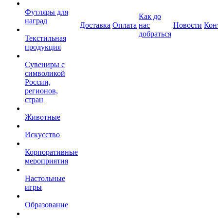
Футляры для
Как до
наград
Доставка
Оплата
нас
Новости
Кон
добраться
Текстильная
продукция
Сувениры с
символикой
России,
регионов,
стран
Животные
Искусство
Корпоративные
мероприятия
Настольные
игры
Образование