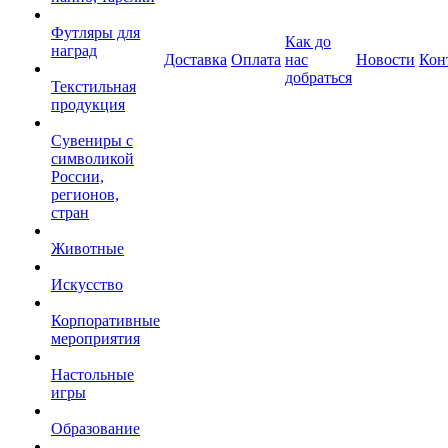
Футляры для
Как до
наград
Доставка
Оплата
нас
Новости
Кон
добраться
Текстильная
продукция
Сувениры с
символикой
России,
регионов,
стран
Животные
Искусство
Корпоративные
мероприятия
Настольные
игры
Образование