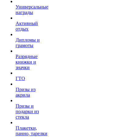
Универсальные
награды
Активный
отдых
Дипломы и
грамоты
Разрядные
книжки и
значки
ГТО
Призы из
акрила
Призы и
подарки из
стекла
Плакетки,
панно, тарелки