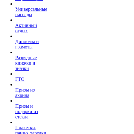
Универсальные
награды
Активный
отдых
Дипломы и
грамоты
Разрядные
книжки и
значки
ГТО
Призы из
акрила
Призы и
подарки из
стекла
Плакетки,
панно, тарелки