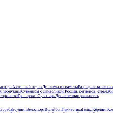
награды
Активный отдых
Дипломы и грамоты
Разрядные книжки и
я продукция
Сувениры с символикой России, регионов, стран
Жи
торжества
Гравировка
Сувениры
Дополненная реальность
д
Борьба
Боулинг
Велоспорт
Волейбол
Гимнастика
Гольф
Кёрлинг
Ко