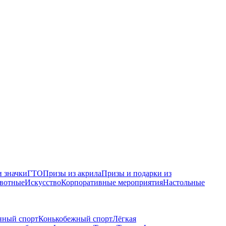
 значки
ГТО
Призы из акрила
Призы и подарки из
вотные
Искусство
Корпоративные мероприятия
Настольные
нный спорт
Конькобежный спорт
Лёгкая