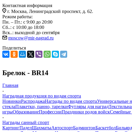
Контактная информация
г. Москва, Ленинградский проспект, д. 62.
Режим работы:
Пн. – Пт.: с 9:00 до 20:00
Сб..: с 10:00 до 18:00
Вск..: выходной до сентября
moscow@mir-nagrad.ru
Поделиться
Брелок - BR14
Главная
-
Наградная продукция по видам спорта
Новинки
Распродажа
Награды по видам спорта
Универсальные 
стекла
Плакетки, панно, тарелки
Футляры для наград
Текстильна
игры
Образование
Профессии
Праздники родов войск
Семейные 
-
Награды санный спорт
Картинг
Падел
Шахматы
Автоспорт
Бадминтон
Баскетбол
Бильяр