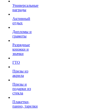
Универсальные
награды
Активный
отдых
Дипломы и
грамоты
Разрядные
книжки и
значки
ГТО
Призы из
акрила
Призы и
подарки из
стекла
Плакетки,
панно, тарелки