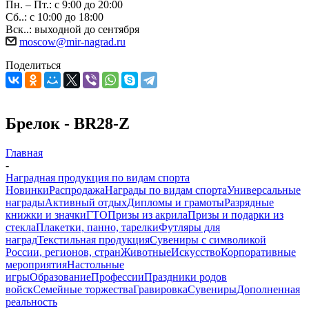
Пн. – Пт.: с 9:00 до 20:00
Сб..: с 10:00 до 18:00
Вск..: выходной до сентября
moscow@mir-nagrad.ru
Поделиться
Брелок - BR28-Z
Главная
-
Наградная продукция по видам спорта
Новинки
Распродажа
Награды по видам спорта
Универсальные
награды
Активный отдых
Дипломы и грамоты
Разрядные
книжки и значки
ГТО
Призы из акрила
Призы и подарки из
стекла
Плакетки, панно, тарелки
Футляры для
наград
Текстильная продукция
Сувениры с символикой
России, регионов, стран
Животные
Искусство
Корпоративные
мероприятия
Настольные
игры
Образование
Профессии
Праздники родов
войск
Семейные торжества
Гравировка
Сувениры
Дополненная
реальность