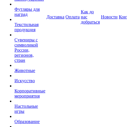
Футляры для
Как до
наград
Доставка
Оплата
нас
Новости
Кон
добраться
Текстильная
продукция
Сувениры с
символикой
России,
регионов,
стран
Животные
Искусство
Корпоративные
мероприятия
Настольные
игры
Образование