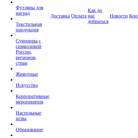
Футляры для
Как до
наград
Доставка
Оплата
нас
Новости
Кон
добраться
Текстильная
продукция
Сувениры с
символикой
России,
регионов,
стран
Животные
Искусство
Корпоративные
мероприятия
Настольные
игры
Образование