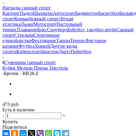
-
Награды санный спорт
Картинг
Падел
Шахматы
Автоспорт
Бадминтон
Баскетбол
Бильяр
спорт
Конькобежный спорт
Лёгкая
атлетика
Лыжи
Мотоспорт
Настольный
теннис
Плавание
Бокс
Сноуборд
Бейсбол, гандбол,регби
Санный
спорт
Стрельба
Спортивные
единоборства
Фехтование
Танцы
Теннис
Фигурное
катание
Футбол
Хоккей
Другие виды
спорта
Киберспорт
Биатлон
Дартс
Пейнтбол
-
Сувениры санный спорт
Кубки
Медали
Призы
Текстиль
-
Брелок - BR28-Z
473
руб.
Есть в наличии
-
+
Купить
Поделиться