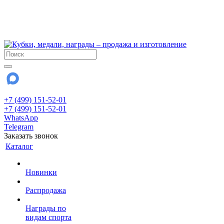
!!! Внимание !!!
6 и 7 августа - магазин работает до 18:00
15 августа - выходной
До сентября Воскресенье - выходной день.
+7 (499) 151-52-01
+7 (499) 151-52-01
WhatsApp
Telegram
Заказать звонок
Каталог
Новинки
Распродажа
Награды по
видам спорта