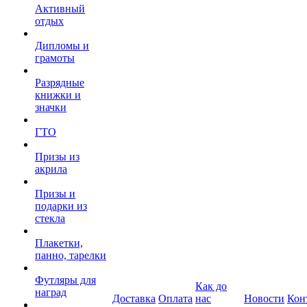
Активный
отдых
Дипломы и
грамоты
Разрядные
книжки и
значки
ГТО
Призы из
акрила
Призы и
подарки из
стекла
Плакетки,
панно, тарелки
Футляры для
Как до
наград
Доставка
Оплата
нас
Новости
Кон