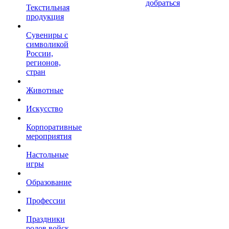
добраться
Текстильная
продукция
Сувениры с
символикой
России,
регионов,
стран
Животные
Искусство
Корпоративные
мероприятия
Настольные
игры
Образование
Профессии
Праздники
родов войск