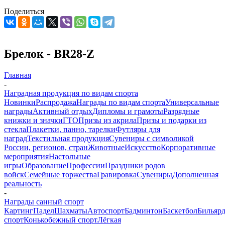
Поделиться
Брелок - BR28-Z
Главная
-
Наградная продукция по видам спорта
Новинки
Распродажа
Награды по видам спорта
Универсальные
награды
Активный отдых
Дипломы и грамоты
Разрядные
книжки и значки
ГТО
Призы из акрила
Призы и подарки из
стекла
Плакетки, панно, тарелки
Футляры для
наград
Текстильная продукция
Сувениры с символикой
России, регионов, стран
Животные
Искусство
Корпоративные
мероприятия
Настольные
игры
Образование
Профессии
Праздники родов
войск
Семейные торжества
Гравировка
Сувениры
Дополненная
реальность
-
Награды санный спорт
Картинг
Падел
Шахматы
Автоспорт
Бадминтон
Баскетбол
Бильяр
спорт
Конькобежный спорт
Лёгкая