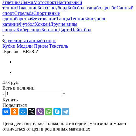
атлетика
Лыжи
Мотоспорт
Настольный
теннис
Плавание
Бокс
Сноуборд
Бейсбол, гандбол,регби
Санный
спорт
Стрельба
Спортивные
единоборства
Фехтование
Танцы
Теннис
Фигурное
катание
Футбол
Хоккей
Другие виды
спорта
Киберспорт
Биатлон
Дартс
Пейнтбол
-
Сувениры санный спорт
Кубки
Медали
Призы
Текстиль
-
Брелок - BR28-Z
473
руб.
Есть в наличии
-
+
Купить
Поделиться
Цена действительна только для интернет-магазина и может
отличаться от цен в розничных магазинах