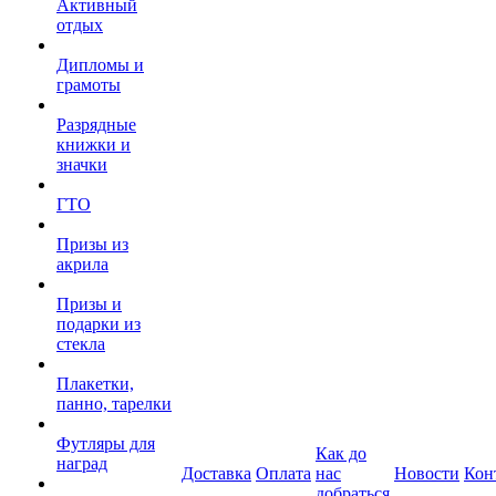
Активный
отдых
Дипломы и
грамоты
Разрядные
книжки и
значки
ГТО
Призы из
акрила
Призы и
подарки из
стекла
Плакетки,
панно, тарелки
Футляры для
Как до
наград
Доставка
Оплата
нас
Новости
Кон
добраться