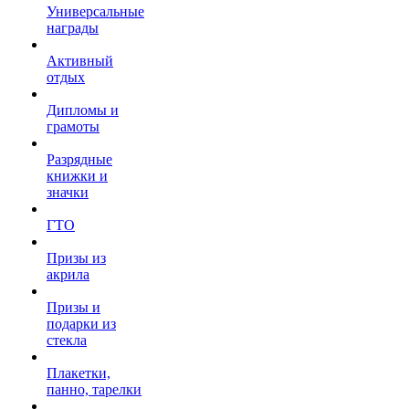
Универсальные
награды
Активный
отдых
Дипломы и
грамоты
Разрядные
книжки и
значки
ГТО
Призы из
акрила
Призы и
подарки из
стекла
Плакетки,
панно, тарелки