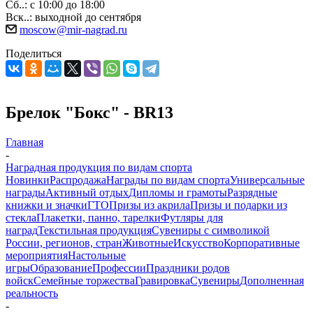
Сб..: с 10:00 до 18:00
Вск..: выходной до сентября
moscow@mir-nagrad.ru
Поделиться
Брелок "Бокс" - BR13
Главная
-
Наградная продукция по видам спорта
Новинки
Распродажа
Награды по видам спорта
Универсальные
награды
Активный отдых
Дипломы и грамоты
Разрядные
книжки и значки
ГТО
Призы из акрила
Призы и подарки из
стекла
Плакетки, панно, тарелки
Футляры для
наград
Текстильная продукция
Сувениры с символикой
России, регионов, стран
Животные
Искусство
Корпоративные
мероприятия
Настольные
игры
Образование
Профессии
Праздники родов
войск
Семейные торжества
Гравировка
Сувениры
Дополненная
реальность
-