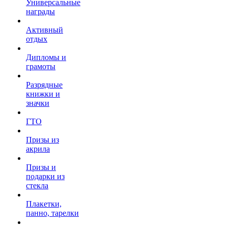
Универсальные
награды
Активный
отдых
Дипломы и
грамоты
Разрядные
книжки и
значки
ГТО
Призы из
акрила
Призы и
подарки из
стекла
Плакетки,
панно, тарелки