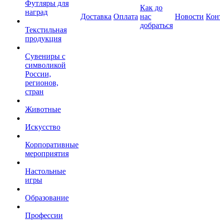
Футляры для
Как до
наград
Доставка
Оплата
нас
Новости
Кон
добраться
Текстильная
продукция
Сувениры с
символикой
России,
регионов,
стран
Животные
Искусство
Корпоративные
мероприятия
Настольные
игры
Образование
Профессии