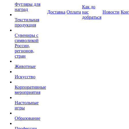
Футляры для
Как до
наград
Доставка
Оплата
нас
Новости
Кон
добраться
Текстильная
продукция
Сувениры с
символикой
России,
регионов,
стран
Животные
Искусство
Корпоративные
мероприятия
Настольные
игры
Образование
Профессии