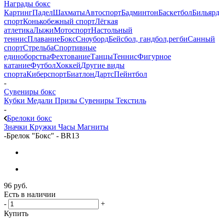
Награды бокс
Картинг
Падел
Шахматы
Автоспорт
Бадминтон
Баскетбол
Бильяр
спорт
Конькобежный спорт
Лёгкая
атлетика
Лыжи
Мотоспорт
Настольный
теннис
Плавание
Бокс
Сноуборд
Бейсбол, гандбол,регби
Санный
спорт
Стрельба
Спортивные
единоборства
Фехтование
Танцы
Теннис
Фигурное
катание
Футбол
Хоккей
Другие виды
спорта
Киберспорт
Биатлон
Дартс
Пейнтбол
-
Сувениры бокс
Кубки
Медали
Призы
Сувениры
Текстиль
-
Брелоки бокс
Значки
Кружки
Часы
Магниты
-
Брелок "Бокс" - BR13
96
руб.
Есть в наличии
-
+
Купить