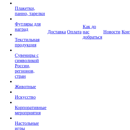
Плакетки,
панно, тарелки
Футляры для
Как до
наград
Доставка
Оплата
нас
Новости
Кон
добраться
Текстильная
продукция
Сувениры с
символикой
России,
регионов,
стран
Животные
Искусство
Корпоративные
мероприятия
Настольные
игры