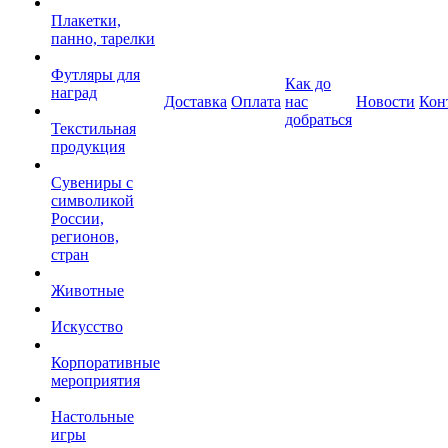
Плакетки,
панно, тарелки
Футляры для
Как до
наград
Доставка
Оплата
нас
Новости
Кон
добраться
Текстильная
продукция
Сувениры с
символикой
России,
регионов,
стран
Животные
Искусство
Корпоративные
мероприятия
Настольные
игры