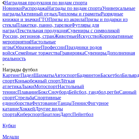
Наградная продукция по видам спорта
Новинки
Распродажа
Награды по видам спорта
Универсальные
награды
Активный отдых
Дипломы и грамоты
Разрядные
книжки и значки
ГТО
Призы из акрила
Призы и подарки из
стекла
Плакетки, панно, тарелки
Футляры для
наград
Текстильная продукция
Сувениры с символикой
России, регионов, стран
Животные
Искусство
Корпоративные
мероприятия
Настольные
игры
Образование
Профессии
Праздники родов
войск
Семейные торжества
Гравировка
Сувениры
Дополненная
реальность
-
Награды футбол
Картинг
Падел
Шахматы
Автоспорт
Бадминтон
Баскетбол
Бильяр
спорт
Конькобежный спорт
Лёгкая
атлетика
Лыжи
Мотоспорт
Настольный
теннис
Плавание
Бокс
Сноуборд
Бейсбол, гандбол,регби
Санный
спорт
Стрельба
Спортивные
единоборства
Фехтование
Танцы
Теннис
Фигурное
катание
Хоккей
Другие виды
спорта
Киберспорт
Биатлон
Дартс
Пейнтбол
Кубки
Медали