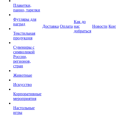
Плакетки,
панно, тарелки
Футляры для
Как до
наград
Доставка
Оплата
нас
Новости
Кон
добраться
Текстильная
продукция
Сувениры с
символикой
России,
регионов,
стран
Животные
Искусство
Корпоративные
мероприятия
Настольные
игры