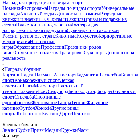
Наградная продукция по видам спорта
Новинки
Распродажа
Награды по видам спорта
Универсальные
награды
Активный отдых
Дипломы и грамоты
Разрядные
книжки и значки
ГТО
Призы из акрила
Призы и подарки из
стекла
Плакетки, панно, тарелки
Футляры для
наград
Текстильная продукция
Сувениры с символикой
России, регионов, стран
Животные
Искусство
Корпоративные
мероприятия
Настольные
игры
Образование
Профессии
Праздники родов
войск
Семейные торжества
Гравировка
Сувениры
Дополненная
реальность
-
Награды боулинг
Картинг
Падел
Шахматы
Автоспорт
Бадминтон
Баскетбол
Бильяр
спорт
Конькобежный спорт
Лёгкая
атлетика
Лыжи
Мотоспорт
Настольный
теннис
Плавание
Бокс
Сноуборд
Бейсбол, гандбол,регби
Санный
спорт
Стрельба
Спортивные
единоборства
Фехтование
Танцы
Теннис
Фигурное
катание
Футбол
Хоккей
Другие виды
спорта
Киберспорт
Биатлон
Дартс
Пейнтбол
-
Брелоки боулинг
Значки
Кубки
Призы
Медали
Кружки
Часы
Фильтр: