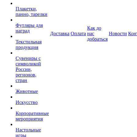
Плакетки,
панно, тарелки
Футляры для
Как до
наград
Доставка
Оплата
нас
Новости
Кон
добраться
Текстильная
продукция
Сувениры с
символикой
России,
регионов,
стран
Животные
Искусство
Корпоративные
мероприятия
Настольные
игры