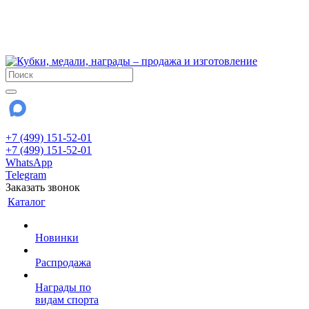
!!! Внимание !!!
6 и 7 августа - магазин работает до 18:00
15 августа - выходной
До сентября Воскресенье - выходной день.
+7 (499) 151-52-01
+7 (499) 151-52-01
WhatsApp
Telegram
Заказать звонок
Каталог
Новинки
Распродажа
Награды по
видам спорта