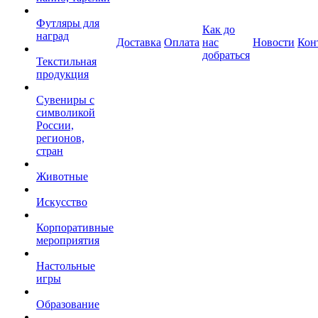
Футляры для
Как до
наград
Доставка
Оплата
нас
Новости
Кон
добраться
Текстильная
продукция
Сувениры с
символикой
России,
регионов,
стран
Животные
Искусство
Корпоративные
мероприятия
Настольные
игры
Образование