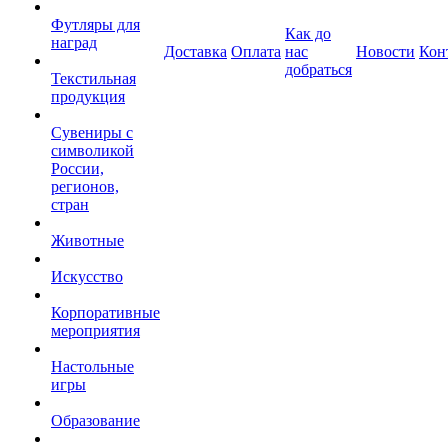
Футляры для
Как до
наград
Доставка
Оплата
нас
Новости
Кон
добраться
Текстильная
продукция
Сувениры с
символикой
России,
регионов,
стран
Животные
Искусство
Корпоративные
мероприятия
Настольные
игры
Образование