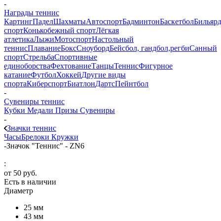
-
Награды теннис
Картинг
Падел
Шахматы
Автоспорт
Бадминтон
Баскетбол
Бильяр
спорт
Конькобежный спорт
Лёгкая
атлетика
Лыжи
Мотоспорт
Настольный
теннис
Плавание
Бокс
Сноуборд
Бейсбол, гандбол,регби
Санный
спорт
Стрельба
Спортивные
единоборства
Фехтование
Танцы
Теннис
Фигурное
катание
Футбол
Хоккей
Другие виды
спорта
Киберспорт
Биатлон
Дартс
Пейнтбол
-
Сувениры теннис
Кубки
Медали
Призы
Сувениры
-
Значки теннис
Часы
Брелоки
Кружки
-
Значок "Теннис" - ZN6
:
от
50 руб.
Есть в наличии
Диаметр
25 мм
43 мм