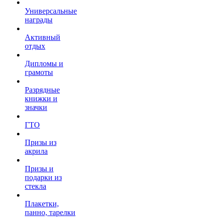
Универсальные
награды
Активный
отдых
Дипломы и
грамоты
Разрядные
книжки и
значки
ГТО
Призы из
акрила
Призы и
подарки из
стекла
Плакетки,
панно, тарелки