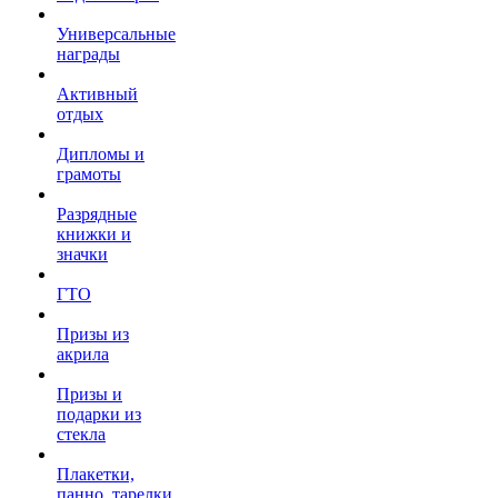
Универсальные
награды
Активный
отдых
Дипломы и
грамоты
Разрядные
книжки и
значки
ГТО
Призы из
акрила
Призы и
подарки из
стекла
Плакетки,
панно, тарелки