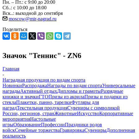
Пн. – Пт.: с 9:00 до 20:00
Сб..: с 10:00 до 18:00
Вск..: выходной до сентября
moscow@mir-nagrad.ru
Поделиться
Значок "Теннис" - ZN6
Главная
-
Наградная продукция по видам спорта
Новинки
Распродажа
Награды по видам спорта
Универсальные
награды
Активный отдых
Дипломы и грамоты
Разрядные
книжки и значки
ГТО
Призы из акрила
Призы и подарки из
стекла
Плакетки, панно, тарелки
Футляры для
наград
Текстильная продукция
Сувениры с символикой
России, регионов, стран
Животные
Искусство
Корпоративные
мероприятия
Настольные
игры
Образование
Профессии
Праздники родов
войск
Семейные торжества
Гравировка
Сувениры
Дополненная
реальность