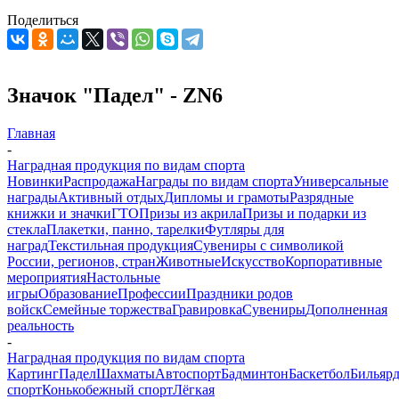
Поделиться
Значок "Падел" - ZN6
Главная
-
Наградная продукция по видам спорта
Новинки
Распродажа
Награды по видам спорта
Универсальные
награды
Активный отдых
Дипломы и грамоты
Разрядные
книжки и значки
ГТО
Призы из акрила
Призы и подарки из
стекла
Плакетки, панно, тарелки
Футляры для
наград
Текстильная продукция
Сувениры с символикой
России, регионов, стран
Животные
Искусство
Корпоративные
мероприятия
Настольные
игры
Образование
Профессии
Праздники родов
войск
Семейные торжества
Гравировка
Сувениры
Дополненная
реальность
-
Наградная продукция по видам спорта
Картинг
Падел
Шахматы
Автоспорт
Бадминтон
Баскетбол
Бильяр
спорт
Конькобежный спорт
Лёгкая