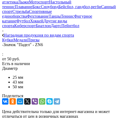
атлетика
Лыжи
Мотоспорт
Настольный
теннис
Плавание
Бокс
Сноуборд
Бейсбол, гандбол,регби
Санный
спорт
Стрельба
Спортивные
единоборства
Фехтование
Танцы
Теннис
Фигурное
катание
Футбол
Хоккей
Другие виды
спорта
Киберспорт
Биатлон
Дартс
Пейнтбол
-
Наградная продукция по видам спорта
Кубки
Медали
Призы
-
Значок "Падел" - ZN6
:
от
50 руб.
Есть в наличии
Диаметр
25 мм
43 мм
50 мм
Поделиться
Цена действительна только для интернет-магазина и может
отличаться от цен в розничных магазинах