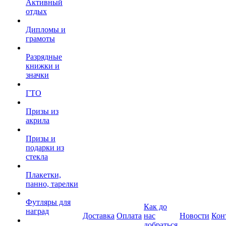
Активный
отдых
Дипломы и
грамоты
Разрядные
книжки и
значки
ГТО
Призы из
акрила
Призы и
подарки из
стекла
Плакетки,
панно, тарелки
Футляры для
Как до
наград
Доставка
Оплата
нас
Новости
Кон
добраться