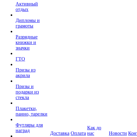
Активный
отдых
Дипломы и
грамоты
Разрядные
книжки и
значки
ГТО
Призы из
акрила
Призы и
подарки из
стекла
Плакетки,
панно, тарелки
Футляры для
Как до
наград
Доставка
Оплата
нас
Новости
Кон