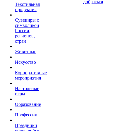
добраться
Текстильная
продукция
Сувениры с
символикой
России,
регионов,
стран
Животные
Искусство
Корпоративные
мероприятия
Настольные
игры
Образование
Профессии
Праздники
родов войск