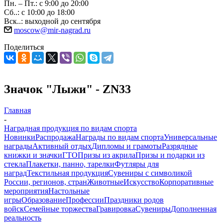
Пн. – Пт.: с 9:00 до 20:00
Сб..: с 10:00 до 18:00
Вск..: выходной до сентября
moscow@mir-nagrad.ru
Поделиться
Значок "Лыжи" - ZN33
Главная
-
Наградная продукция по видам спорта
Новинки
Распродажа
Награды по видам спорта
Универсальные
награды
Активный отдых
Дипломы и грамоты
Разрядные
книжки и значки
ГТО
Призы из акрила
Призы и подарки из
стекла
Плакетки, панно, тарелки
Футляры для
наград
Текстильная продукция
Сувениры с символикой
России, регионов, стран
Животные
Искусство
Корпоративные
мероприятия
Настольные
игры
Образование
Профессии
Праздники родов
войск
Семейные торжества
Гравировка
Сувениры
Дополненная
реальность