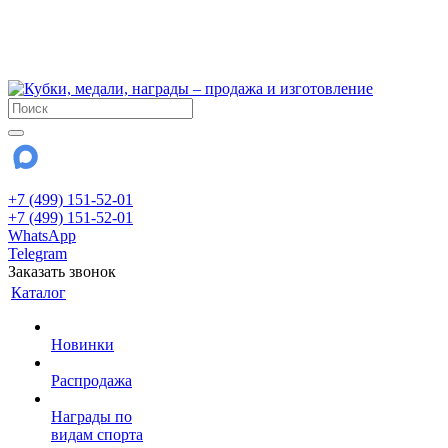
!!! Внимание !!!
6 и 7 августа - магазин работает до 18:00
15 августа - выходной
До сентября Воскресенье - выходной день.
+7 (499) 151-52-01
+7 (499) 151-52-01
WhatsApp
Telegram
Заказать звонок
Каталог
Новинки
Распродажа
Награды по
видам спорта