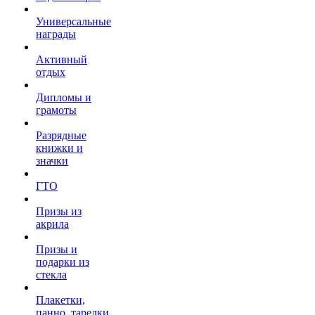
Универсальные
награды
Активный
отдых
Дипломы и
грамоты
Разрядные
книжки и
значки
ГТО
Призы из
акрила
Призы и
подарки из
стекла
Плакетки,
панно, тарелки