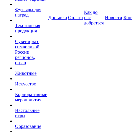
Футляры для
Как до
наград
Доставка
Оплата
нас
Новости
Кон
добраться
Текстильная
продукция
Сувениры с
символикой
России,
регионов,
стран
Животные
Искусство
Корпоративные
мероприятия
Настольные
игры
Образование