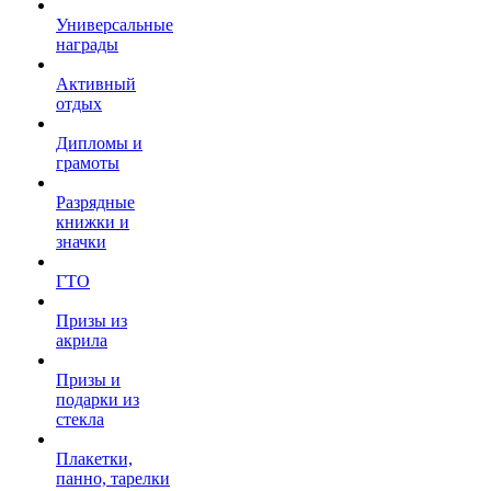
Универсальные
награды
Активный
отдых
Дипломы и
грамоты
Разрядные
книжки и
значки
ГТО
Призы из
акрила
Призы и
подарки из
стекла
Плакетки,
панно, тарелки