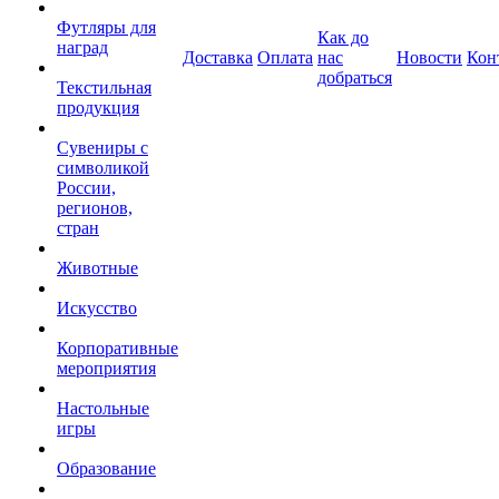
Футляры для
Как до
наград
Доставка
Оплата
нас
Новости
Кон
добраться
Текстильная
продукция
Сувениры с
символикой
России,
регионов,
стран
Животные
Искусство
Корпоративные
мероприятия
Настольные
игры
Образование