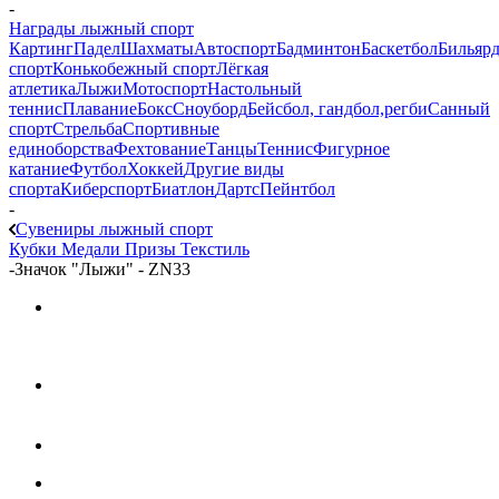
-
Награды лыжный спорт
Картинг
Падел
Шахматы
Автоспорт
Бадминтон
Баскетбол
Бильяр
спорт
Конькобежный спорт
Лёгкая
атлетика
Лыжи
Мотоспорт
Настольный
теннис
Плавание
Бокс
Сноуборд
Бейсбол, гандбол,регби
Санный
спорт
Стрельба
Спортивные
единоборства
Фехтование
Танцы
Теннис
Фигурное
катание
Футбол
Хоккей
Другие виды
спорта
Киберспорт
Биатлон
Дартс
Пейнтбол
-
Сувениры лыжный спорт
Кубки
Медали
Призы
Текстиль
-
Значок "Лыжи" - ZN33