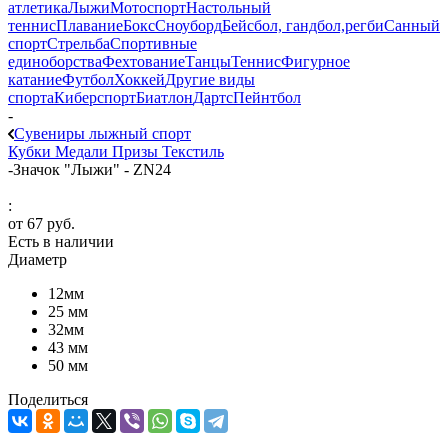
атлетика
Лыжи
Мотоспорт
Настольный
теннис
Плавание
Бокс
Сноуборд
Бейсбол, гандбол,регби
Санный
спорт
Стрельба
Спортивные
единоборства
Фехтование
Танцы
Теннис
Фигурное
катание
Футбол
Хоккей
Другие виды
спорта
Киберспорт
Биатлон
Дартс
Пейнтбол
-
Сувениры лыжный спорт
Кубки
Медали
Призы
Текстиль
-
Значок "Лыжи" - ZN24
:
от
67 руб.
Есть в наличии
Диаметр
12мм
25 мм
32мм
43 мм
50 мм
Поделиться