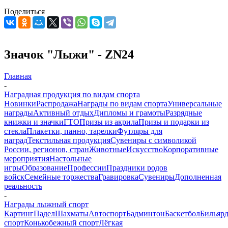
Поделиться
Значок "Лыжи" - ZN24
Главная
-
Наградная продукция по видам спорта
Новинки
Распродажа
Награды по видам спорта
Универсальные
награды
Активный отдых
Дипломы и грамоты
Разрядные
книжки и значки
ГТО
Призы из акрила
Призы и подарки из
стекла
Плакетки, панно, тарелки
Футляры для
наград
Текстильная продукция
Сувениры с символикой
России, регионов, стран
Животные
Искусство
Корпоративные
мероприятия
Настольные
игры
Образование
Профессии
Праздники родов
войск
Семейные торжества
Гравировка
Сувениры
Дополненная
реальность
-
Награды лыжный спорт
Картинг
Падел
Шахматы
Автоспорт
Бадминтон
Баскетбол
Бильяр
спорт
Конькобежный спорт
Лёгкая