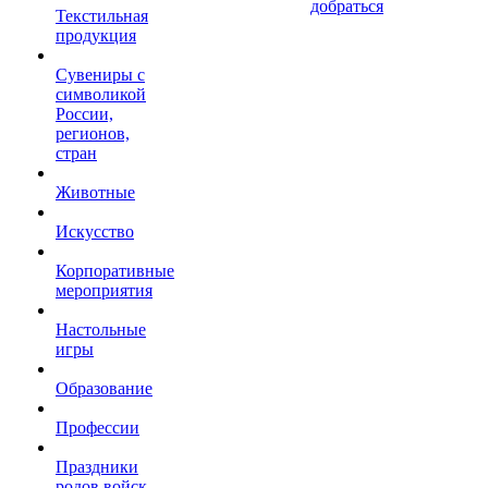
добраться
Текстильная
продукция
Сувениры с
символикой
России,
регионов,
стран
Животные
Искусство
Корпоративные
мероприятия
Настольные
игры
Образование
Профессии
Праздники
родов войск