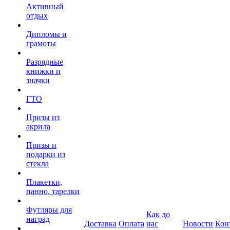
Активный
отдых
Дипломы и
грамоты
Разрядные
книжки и
значки
ГТО
Призы из
акрила
Призы и
подарки из
стекла
Плакетки,
панно, тарелки
Футляры для
Как до
наград
Доставка
Оплата
нас
Новости
Кон