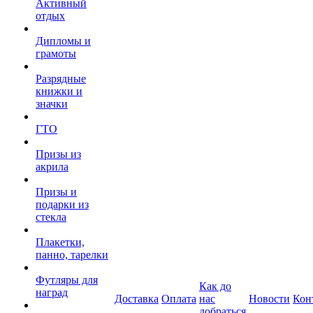
Активный
отдых
Дипломы и
грамоты
Разрядные
книжки и
значки
ГТО
Призы из
акрила
Призы и
подарки из
стекла
Плакетки,
панно, тарелки
Футляры для
Как до
наград
Доставка
Оплата
нас
Новости
Кон
добраться