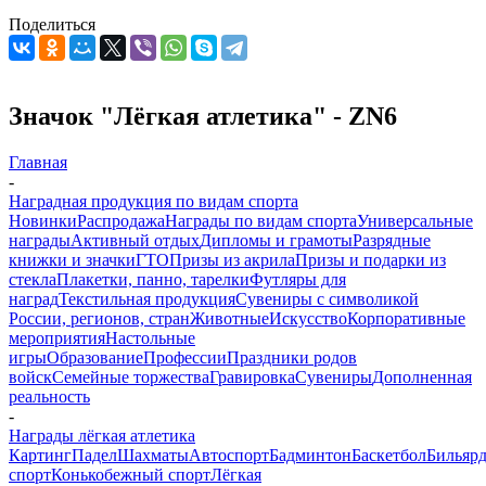
Поделиться
Значок "Лёгкая атлетика" - ZN6
Главная
-
Наградная продукция по видам спорта
Новинки
Распродажа
Награды по видам спорта
Универсальные
награды
Активный отдых
Дипломы и грамоты
Разрядные
книжки и значки
ГТО
Призы из акрила
Призы и подарки из
стекла
Плакетки, панно, тарелки
Футляры для
наград
Текстильная продукция
Сувениры с символикой
России, регионов, стран
Животные
Искусство
Корпоративные
мероприятия
Настольные
игры
Образование
Профессии
Праздники родов
войск
Семейные торжества
Гравировка
Сувениры
Дополненная
реальность
-
Награды лёгкая атлетика
Картинг
Падел
Шахматы
Автоспорт
Бадминтон
Баскетбол
Бильяр
спорт
Конькобежный спорт
Лёгкая