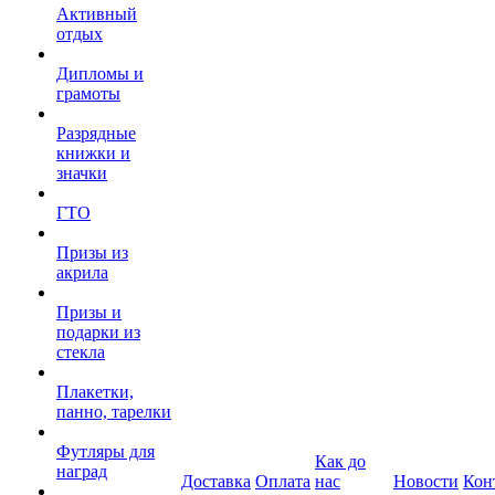
Активный
отдых
Дипломы и
грамоты
Разрядные
книжки и
значки
ГТО
Призы из
акрила
Призы и
подарки из
стекла
Плакетки,
панно, тарелки
Футляры для
Как до
наград
Доставка
Оплата
нас
Новости
Кон