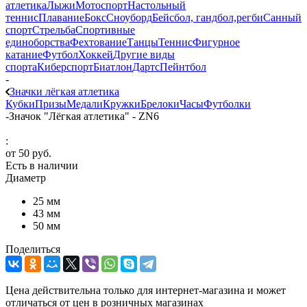
атлетика
Лыжи
Мотоспорт
Настольный
теннис
Плавание
Бокс
Сноуборд
Бейсбол, гандбол,регби
Санный
спорт
Стрельба
Спортивные
единоборства
Фехтование
Танцы
Теннис
Фигурное
катание
Футбол
Хоккей
Другие виды
спорта
Киберспорт
Биатлон
Дартс
Пейнтбол
-
Значки лёгкая атлетика
Кубки
Призы
Медали
Кружки
Брелоки
Часы
Футболки
-
Значок "Лёгкая атлетика" - ZN6
:
от
50 руб.
Есть в наличии
Диаметр
25 мм
43 мм
50 мм
Поделиться
Цена действительна только для интернет-магазина и может
отличаться от цен в розничных магазинах