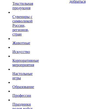
добраться
Текстильная
продукция
Сувениры с
символикой
России,
регионов,
стран
Животные
Искусство
Корпоративные
мероприятия
Настольные
игры
Образование
Профессии
Праздники
родов войск