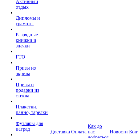
Активный
отдых
Дипломы и
грамоты
Разрядные
книжки и
значки
ГТО
Призы из
акрила
Призы и
подарки из
стекла
Плакетки,
панно, тарелки
Футляры для
Как до
наград
Доставка
Оплата
нас
Новости
Кон
добраться