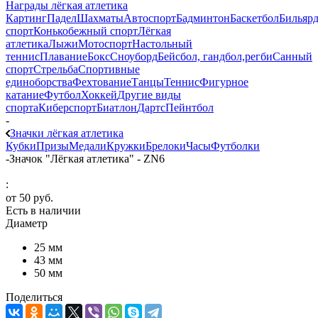
Награды лёгкая атлетика
Картинг
Падел
Шахматы
Автоспорт
Бадминтон
Баскетбол
Бильяр
спорт
Конькобежный спорт
Лёгкая
атлетика
Лыжи
Мотоспорт
Настольный
теннис
Плавание
Бокс
Сноуборд
Бейсбол, гандбол,регби
Санный
спорт
Стрельба
Спортивные
единоборства
Фехтование
Танцы
Теннис
Фигурное
катание
Футбол
Хоккей
Другие виды
спорта
Киберспорт
Биатлон
Дартс
Пейнтбол
-
Значки лёгкая атлетика
Кубки
Призы
Медали
Кружки
Брелоки
Часы
Футболки
-
Значок "Лёгкая атлетика" - ZN6
:
от
50 руб.
Есть в наличии
Диаметр
25 мм
43 мм
50 мм
Поделиться