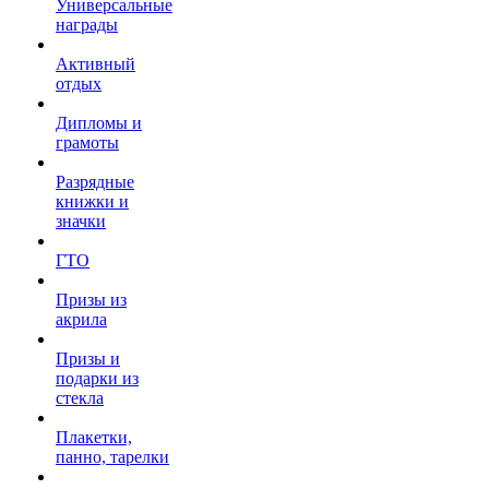
Универсальные
награды
Активный
отдых
Дипломы и
грамоты
Разрядные
книжки и
значки
ГТО
Призы из
акрила
Призы и
подарки из
стекла
Плакетки,
панно, тарелки