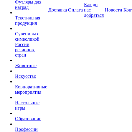
Футляры для
Как до
наград
Доставка
Оплата
нас
Новости
Кон
добраться
Текстильная
продукция
Сувениры с
символикой
России,
регионов,
стран
Животные
Искусство
Корпоративные
мероприятия
Настольные
игры
Образование
Профессии