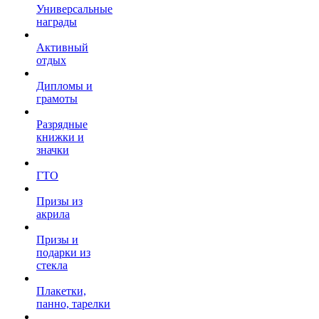
Универсальные
награды
Активный
отдых
Дипломы и
грамоты
Разрядные
книжки и
значки
ГТО
Призы из
акрила
Призы и
подарки из
стекла
Плакетки,
панно, тарелки