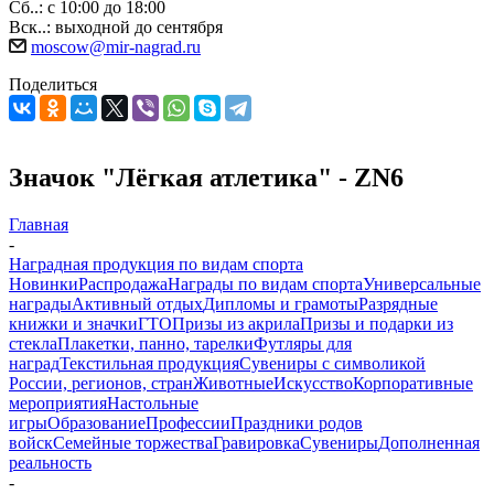
Сб..: с 10:00 до 18:00
Вск..: выходной до сентября
moscow@mir-nagrad.ru
Поделиться
Значок "Лёгкая атлетика" - ZN6
Главная
-
Наградная продукция по видам спорта
Новинки
Распродажа
Награды по видам спорта
Универсальные
награды
Активный отдых
Дипломы и грамоты
Разрядные
книжки и значки
ГТО
Призы из акрила
Призы и подарки из
стекла
Плакетки, панно, тарелки
Футляры для
наград
Текстильная продукция
Сувениры с символикой
России, регионов, стран
Животные
Искусство
Корпоративные
мероприятия
Настольные
игры
Образование
Профессии
Праздники родов
войск
Семейные торжества
Гравировка
Сувениры
Дополненная
реальность
-