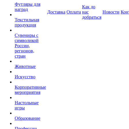
Футляры для
Как до
наград
Доставка
Оплата
нас
Новости
Кон
добраться
Текстильная
продукция
Сувениры с
символикой
России,
регионов,
стран
Животные
Искусство
Корпоративные
мероприятия
Настольные
игры
Образование
Профессии