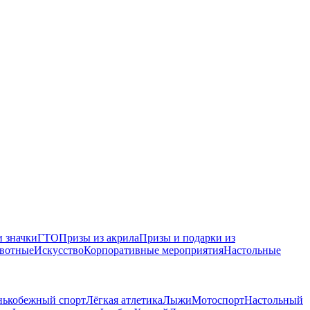
 значки
ГТО
Призы из акрила
Призы и подарки из
вотные
Искусство
Корпоративные мероприятия
Настольные
нькобежный спорт
Лёгкая атлетика
Лыжи
Мотоспорт
Настольный