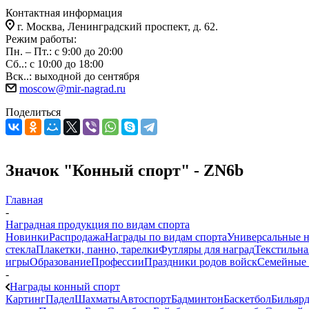
Контактная информация
г. Москва, Ленинградский проспект, д. 62.
Режим работы:
Пн. – Пт.: с 9:00 до 20:00
Сб..: с 10:00 до 18:00
Вск..: выходной до сентября
moscow@mir-nagrad.ru
Поделиться
Значок "Конный спорт" - ZN6b
Главная
-
Наградная продукция по видам спорта
Новинки
Распродажа
Награды по видам спорта
Универсальные 
стекла
Плакетки, панно, тарелки
Футляры для наград
Текстильна
игры
Образование
Профессии
Праздники родов войск
Семейные 
-
Награды конный спорт
Картинг
Падел
Шахматы
Автоспорт
Бадминтон
Баскетбол
Бильяр