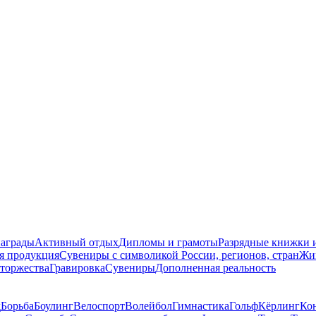
награды
Активный отдых
Дипломы и грамоты
Разрядные книжки и
я продукция
Сувениры с символикой России, регионов, стран
Жи
торжества
Гравировка
Сувениры
Дополненная реальность
д
Борьба
Боулинг
Велоспорт
Волейбол
Гимнастика
Гольф
Кёрлинг
Ко