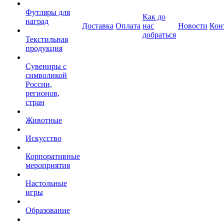
Футляры для
Как до
наград
Доставка
Оплата
нас
Новости
Кон
добраться
Текстильная
продукция
Сувениры с
символикой
России,
регионов,
стран
Животные
Искусство
Корпоративные
мероприятия
Настольные
игры
Образование