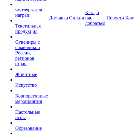
Футляры для
Как до
наград
Доставка
Оплата
нас
Новости
Кон
добраться
Текстильная
продукция
Сувениры с
символикой
России,
регионов,
стран
Животные
Искусство
Корпоративные
мероприятия
Настольные
игры
Образование