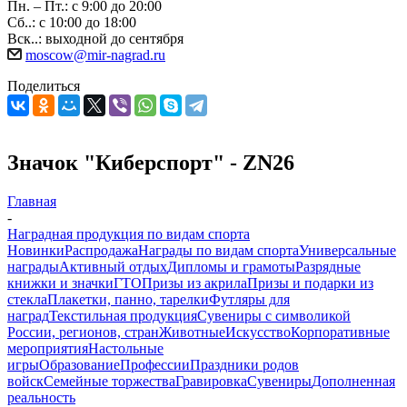
Пн. – Пт.: с 9:00 до 20:00
Сб..: с 10:00 до 18:00
Вск..: выходной до сентября
moscow@mir-nagrad.ru
Поделиться
Значок "Киберспорт" - ZN26
Главная
-
Наградная продукция по видам спорта
Новинки
Распродажа
Награды по видам спорта
Универсальные
награды
Активный отдых
Дипломы и грамоты
Разрядные
книжки и значки
ГТО
Призы из акрила
Призы и подарки из
стекла
Плакетки, панно, тарелки
Футляры для
наград
Текстильная продукция
Сувениры с символикой
России, регионов, стран
Животные
Искусство
Корпоративные
мероприятия
Настольные
игры
Образование
Профессии
Праздники родов
войск
Семейные торжества
Гравировка
Сувениры
Дополненная
реальность