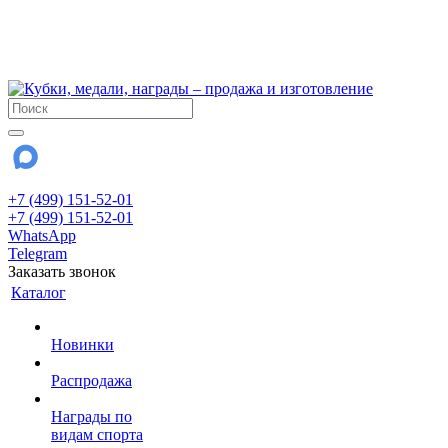
!!! Внимание !!!
6 и 7 августа - магазин работает до 18:00
15 августа - выходной
До сентября Воскресенье - выходной день.
+7 (499) 151-52-01
+7 (499) 151-52-01
WhatsApp
Telegram
Заказать звонок
Каталог
Новинки
Распродажа
Награды по
видам спорта