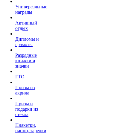
Универсальные
награды
Активный
отдых
Дипломы и
грамоты
Разрядные
книжки и
значки
ГТО
Призы из
акрила
Призы и
подарки из
стекла
Плакетки,
панно, тарелки