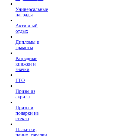
Универсальные
награды
Активный
отдых
Дипломы и
грамоты
Разрядные
книжки и
значки
ГТО
Призы из
акрила
Призы и
подарки из
стекла
Плакетки,
панно, тарелки