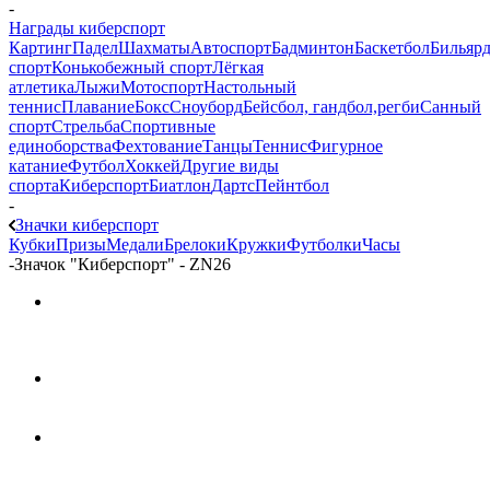
-
Награды киберспорт
Картинг
Падел
Шахматы
Автоспорт
Бадминтон
Баскетбол
Бильяр
спорт
Конькобежный спорт
Лёгкая
атлетика
Лыжи
Мотоспорт
Настольный
теннис
Плавание
Бокс
Сноуборд
Бейсбол, гандбол,регби
Санный
спорт
Стрельба
Спортивные
единоборства
Фехтование
Танцы
Теннис
Фигурное
катание
Футбол
Хоккей
Другие виды
спорта
Киберспорт
Биатлон
Дартс
Пейнтбол
-
Значки киберспорт
Кубки
Призы
Медали
Брелоки
Кружки
Футболки
Часы
-
Значок "Киберспорт" - ZN26