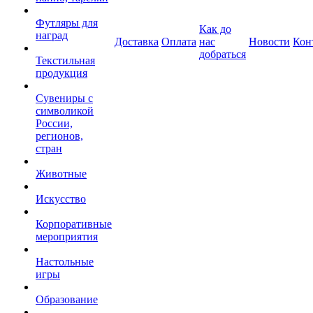
Футляры для
Как до
наград
Доставка
Оплата
нас
Новости
Кон
добраться
Текстильная
продукция
Сувениры с
символикой
России,
регионов,
стран
Животные
Искусство
Корпоративные
мероприятия
Настольные
игры
Образование