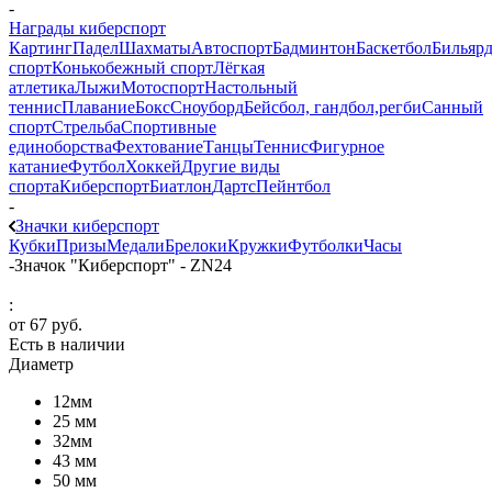
-
Награды киберспорт
Картинг
Падел
Шахматы
Автоспорт
Бадминтон
Баскетбол
Бильяр
спорт
Конькобежный спорт
Лёгкая
атлетика
Лыжи
Мотоспорт
Настольный
теннис
Плавание
Бокс
Сноуборд
Бейсбол, гандбол,регби
Санный
спорт
Стрельба
Спортивные
единоборства
Фехтование
Танцы
Теннис
Фигурное
катание
Футбол
Хоккей
Другие виды
спорта
Киберспорт
Биатлон
Дартс
Пейнтбол
-
Значки киберспорт
Кубки
Призы
Медали
Брелоки
Кружки
Футболки
Часы
-
Значок "Киберспорт" - ZN24
:
от
67 руб.
Есть в наличии
Диаметр
12мм
25 мм
32мм
43 мм
50 мм