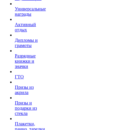
Универсальные
награды
Активный
отдых
Дипломы и
грамоты
Разрядные
книжки и
значки
ГТО
Призы из
акрила
Призы и
подарки из
стекла
Плакетки,
панно, тарелки