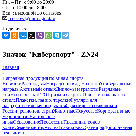
Пн. – Пт.: с 9:00 до 20:00
Сб..: с 10:00 до 18:00
Вск..: выходной до сентября
moscow@mir-nagrad.ru
Поделиться
Значок "Киберспорт" - ZN24
Главная
-
Наградная продукция по видам спорта
Новинки
Распродажа
Награды по видам спорта
Универсальные
награды
Активный отдых
Дипломы и грамоты
Разрядные
книжки и значки
ГТО
Призы из акрила
Призы и подарки из
стекла
Плакетки, панно, тарелки
Футляры для
наград
Текстильная продукция
Сувениры с символикой
России, регионов, стран
Животные
Искусство
Корпоративные
мероприятия
Настольные
игры
Образование
Профессии
Праздники родов
войск
Семейные торжества
Гравировка
Сувениры
Дополненная
реальность