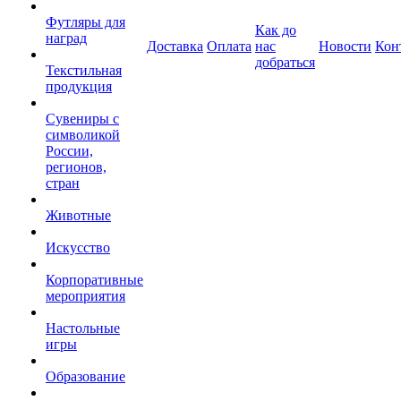
Футляры для
Как до
наград
Доставка
Оплата
нас
Новости
Кон
добраться
Текстильная
продукция
Сувениры с
символикой
России,
регионов,
стран
Животные
Искусство
Корпоративные
мероприятия
Настольные
игры
Образование