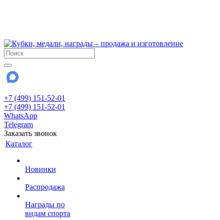
!!! Внимание !!!
6 и 7 августа - магазин работает до 18:00
15 августа - выходной
До сентября Воскресенье - выходной день.
+7 (499) 151-52-01
+7 (499) 151-52-01
WhatsApp
Telegram
Заказать звонок
Каталог
Новинки
Распродажа
Награды по
видам спорта