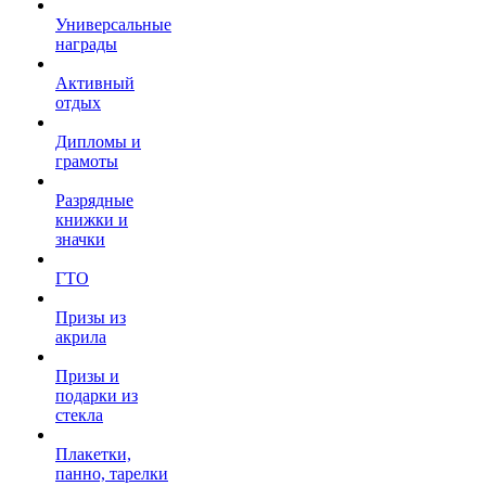
Универсальные
награды
Активный
отдых
Дипломы и
грамоты
Разрядные
книжки и
значки
ГТО
Призы из
акрила
Призы и
подарки из
стекла
Плакетки,
панно, тарелки