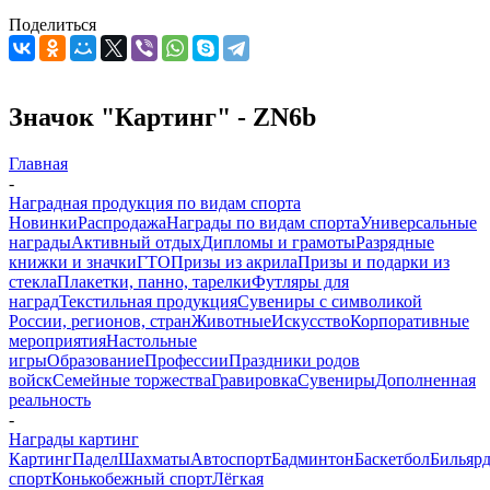
Поделиться
Значок "Картинг" - ZN6b
Главная
-
Наградная продукция по видам спорта
Новинки
Распродажа
Награды по видам спорта
Универсальные
награды
Активный отдых
Дипломы и грамоты
Разрядные
книжки и значки
ГТО
Призы из акрила
Призы и подарки из
стекла
Плакетки, панно, тарелки
Футляры для
наград
Текстильная продукция
Сувениры с символикой
России, регионов, стран
Животные
Искусство
Корпоративные
мероприятия
Настольные
игры
Образование
Профессии
Праздники родов
войск
Семейные торжества
Гравировка
Сувениры
Дополненная
реальность
-
Награды картинг
Картинг
Падел
Шахматы
Автоспорт
Бадминтон
Баскетбол
Бильяр
спорт
Конькобежный спорт
Лёгкая