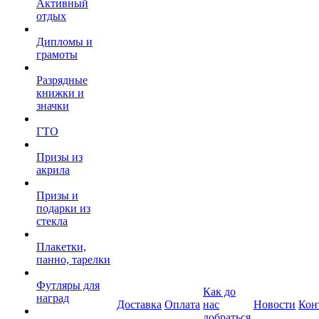
Активный
отдых
Дипломы и
грамоты
Разрядные
книжки и
значки
ГТО
Призы из
акрила
Призы и
подарки из
стекла
Плакетки,
панно, тарелки
Футляры для
Как до
наград
Доставка
Оплата
нас
Новости
Кон
добраться