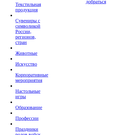
добраться
Текстильная
продукция
Сувениры с
символикой
России,
регионов,
стран
Животные
Искусство
Корпоративные
мероприятия
Настольные
игры
Образование
Профессии
Праздники
родов войск