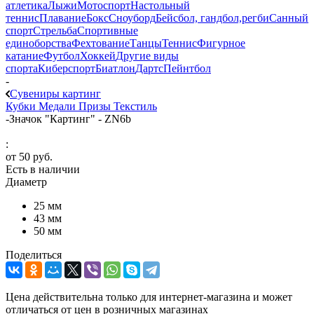
атлетика
Лыжи
Мотоспорт
Настольный
теннис
Плавание
Бокс
Сноуборд
Бейсбол, гандбол,регби
Санный
спорт
Стрельба
Спортивные
единоборства
Фехтование
Танцы
Теннис
Фигурное
катание
Футбол
Хоккей
Другие виды
спорта
Киберспорт
Биатлон
Дартс
Пейнтбол
-
Сувениры картинг
Кубки
Медали
Призы
Текстиль
-
Значок "Картинг" - ZN6b
:
от
50 руб.
Есть в наличии
Диаметр
25 мм
43 мм
50 мм
Поделиться
Цена действительна только для интернет-магазина и может
отличаться от цен в розничных магазинах