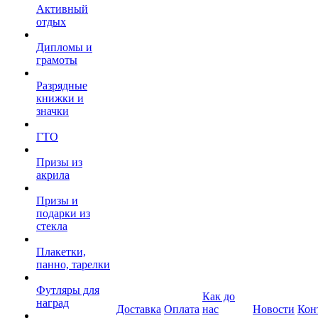
Активный
отдых
Дипломы и
грамоты
Разрядные
книжки и
значки
ГТО
Призы из
акрила
Призы и
подарки из
стекла
Плакетки,
панно, тарелки
Футляры для
Как до
наград
Доставка
Оплата
нас
Новости
Кон