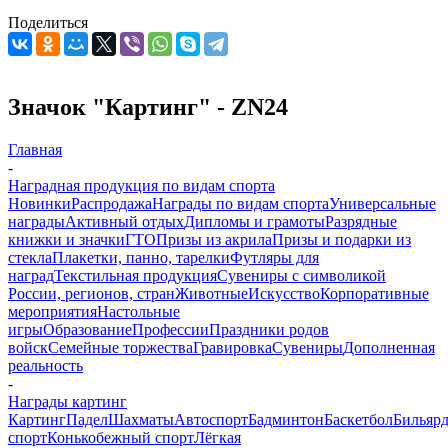
Поделиться
Значок "Картинг" - ZN24
Главная
-
Наградная продукция по видам спорта
Новинки
Распродажа
Награды по видам спорта
Универсальные
награды
Активный отдых
Дипломы и грамоты
Разрядные
книжки и значки
ГТО
Призы из акрила
Призы и подарки из
стекла
Плакетки, панно, тарелки
Футляры для
наград
Текстильная продукция
Сувениры с символикой
России, регионов, стран
Животные
Искусство
Корпоративные
мероприятия
Настольные
игры
Образование
Профессии
Праздники родов
войск
Семейные торжества
Гравировка
Сувениры
Дополненная
реальность
-
Награды картинг
Картинг
Падел
Шахматы
Автоспорт
Бадминтон
Баскетбол
Бильяр
спорт
Конькобежный спорт
Лёгкая