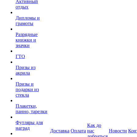
Активный
отдых
Дипломы и
грамоты
Разрядные
книжки и
значки
ГТО
Призы из
акрила
Призы и
подарки из
стекла
Плакетки,
панно, тарелки
Футляры для
Как до
наград
Доставка
Оплата
нас
Новости
Кон
добраться