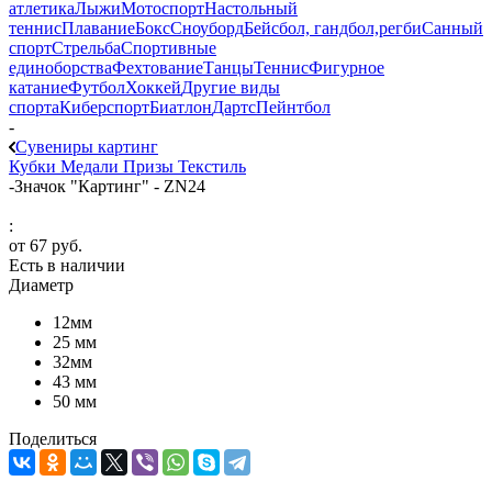
атлетика
Лыжи
Мотоспорт
Настольный
теннис
Плавание
Бокс
Сноуборд
Бейсбол, гандбол,регби
Санный
спорт
Стрельба
Спортивные
единоборства
Фехтование
Танцы
Теннис
Фигурное
катание
Футбол
Хоккей
Другие виды
спорта
Киберспорт
Биатлон
Дартс
Пейнтбол
-
Сувениры картинг
Кубки
Медали
Призы
Текстиль
-
Значок "Картинг" - ZN24
:
от
67 руб.
Есть в наличии
Диаметр
12мм
25 мм
32мм
43 мм
50 мм
Поделиться