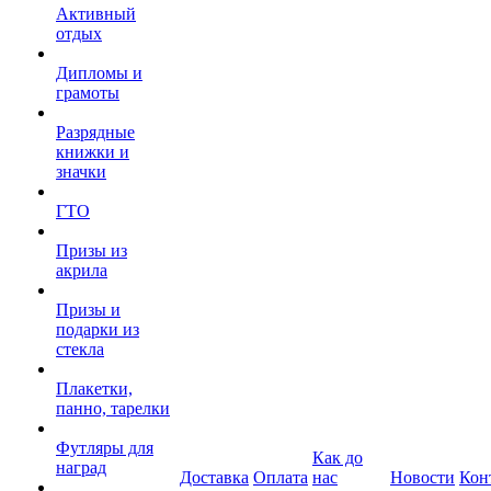
Активный
отдых
Дипломы и
грамоты
Разрядные
книжки и
значки
ГТО
Призы из
акрила
Призы и
подарки из
стекла
Плакетки,
панно, тарелки
Футляры для
Как до
наград
Доставка
Оплата
нас
Новости
Кон