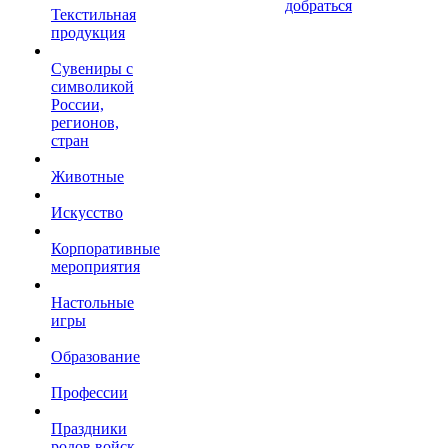
добраться
Текстильная
продукция
Сувениры с
символикой
России,
регионов,
стран
Животные
Искусство
Корпоративные
мероприятия
Настольные
игры
Образование
Профессии
Праздники
родов войск