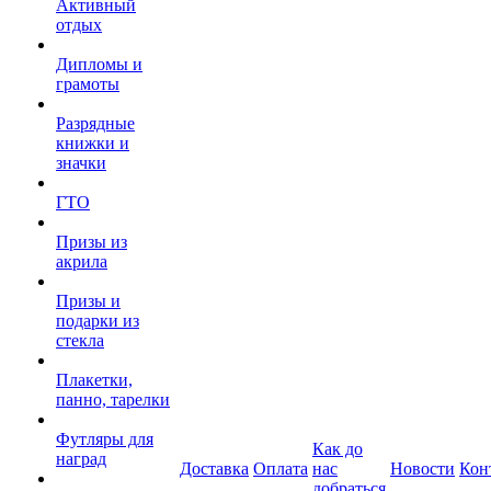
Активный
отдых
Дипломы и
грамоты
Разрядные
книжки и
значки
ГТО
Призы из
акрила
Призы и
подарки из
стекла
Плакетки,
панно, тарелки
Футляры для
Как до
наград
Доставка
Оплата
нас
Новости
Кон
добраться