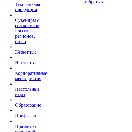
добраться
Текстильная
продукция
Сувениры с
символикой
России,
регионов,
стран
Животные
Искусство
Корпоративные
мероприятия
Настольные
игры
Образование
Профессии
Праздники
родов войск