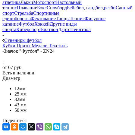
атлетика
Лыжи
Мотоспорт
Настольный
теннис
Плавание
Бокс
Сноуборд
Бейсбол, гандбол,регби
Санный
спорт
Стрельба
Спортивные
единоборства
Фехтование
Танцы
Теннис
Фигурное
катание
Футбол
Хоккей
Другие виды
спорта
Киберспорт
Биатлон
Дартс
Пейнтбол
-
Сувениры футбол
Кубки
Призы
Медали
Текстиль
-
Значок "Футбол" - ZN24
:
от
67 руб.
Есть в наличии
Диаметр
12мм
25 мм
32мм
43 мм
50 мм
Поделиться