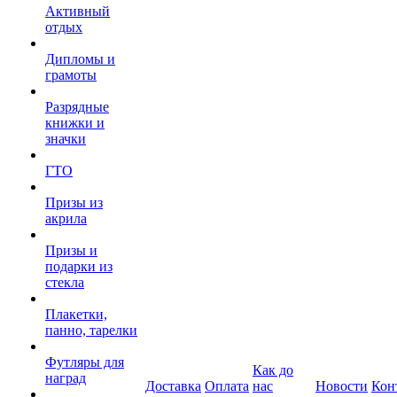
Активный
отдых
Дипломы и
грамоты
Разрядные
книжки и
значки
ГТО
Призы из
акрила
Призы и
подарки из
стекла
Плакетки,
панно, тарелки
Футляры для
Как до
наград
Доставка
Оплата
нас
Новости
Кон