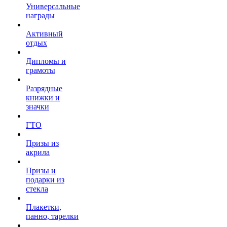
Универсальные
награды
Активный
отдых
Дипломы и
грамоты
Разрядные
книжки и
значки
ГТО
Призы из
акрила
Призы и
подарки из
стекла
Плакетки,
панно, тарелки