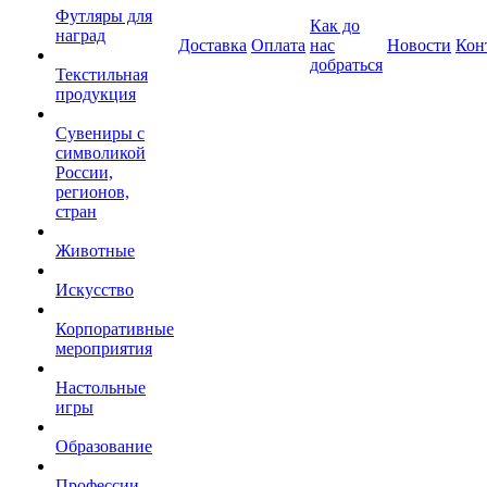
Футляры для
Как до
наград
Доставка
Оплата
нас
Новости
Кон
добраться
Текстильная
продукция
Сувениры с
символикой
России,
регионов,
стран
Животные
Искусство
Корпоративные
мероприятия
Настольные
игры
Образование
Профессии