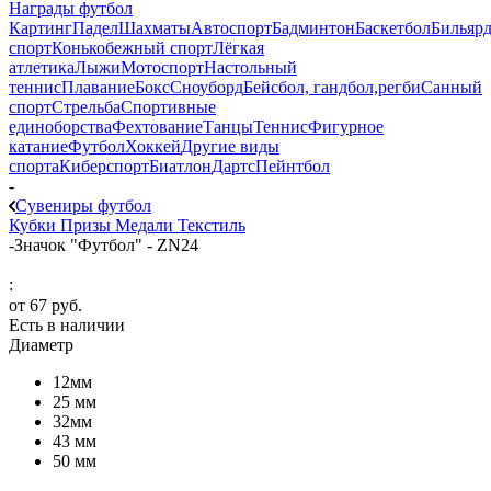
Награды футбол
Картинг
Падел
Шахматы
Автоспорт
Бадминтон
Баскетбол
Бильяр
спорт
Конькобежный спорт
Лёгкая
атлетика
Лыжи
Мотоспорт
Настольный
теннис
Плавание
Бокс
Сноуборд
Бейсбол, гандбол,регби
Санный
спорт
Стрельба
Спортивные
единоборства
Фехтование
Танцы
Теннис
Фигурное
катание
Футбол
Хоккей
Другие виды
спорта
Киберспорт
Биатлон
Дартс
Пейнтбол
-
Сувениры футбол
Кубки
Призы
Медали
Текстиль
-
Значок "Футбол" - ZN24
:
от
67 руб.
Есть в наличии
Диаметр
12мм
25 мм
32мм
43 мм
50 мм