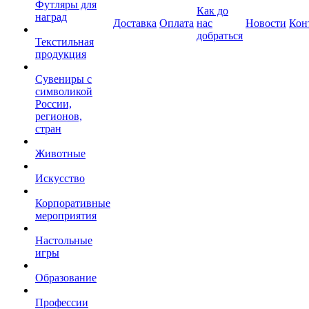
Футляры для
Как до
наград
Доставка
Оплата
нас
Новости
Кон
добраться
Текстильная
продукция
Сувениры с
символикой
России,
регионов,
стран
Животные
Искусство
Корпоративные
мероприятия
Настольные
игры
Образование
Профессии