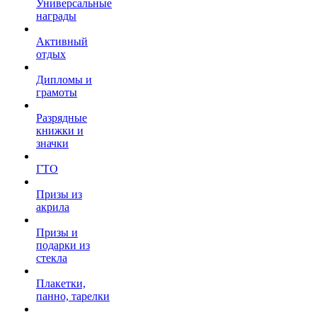
Универсальные
награды
Активный
отдых
Дипломы и
грамоты
Разрядные
книжки и
значки
ГТО
Призы из
акрила
Призы и
подарки из
стекла
Плакетки,
панно, тарелки