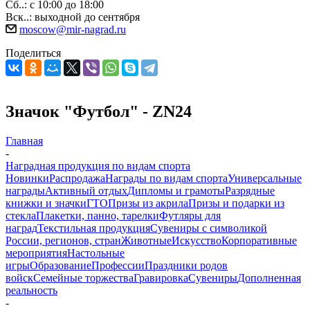
Сб..: с 10:00 до 18:00
Вск..: выходной до сентября
moscow@mir-nagrad.ru
Поделиться
Значок "Футбол" - ZN24
Главная
-
Наградная продукция по видам спорта
Новинки
Распродажа
Награды по видам спорта
Универсальные
награды
Активный отдых
Дипломы и грамоты
Разрядные
книжки и значки
ГТО
Призы из акрила
Призы и подарки из
стекла
Плакетки, панно, тарелки
Футляры для
наград
Текстильная продукция
Сувениры с символикой
России, регионов, стран
Животные
Искусство
Корпоративные
мероприятия
Настольные
игры
Образование
Профессии
Праздники родов
войск
Семейные торжества
Гравировка
Сувениры
Дополненная
реальность
-