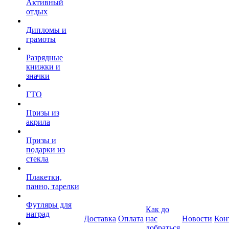
Активный
отдых
Дипломы и
грамоты
Разрядные
книжки и
значки
ГТО
Призы из
акрила
Призы и
подарки из
стекла
Плакетки,
панно, тарелки
Футляры для
Как до
наград
Доставка
Оплата
нас
Новости
Кон
добраться