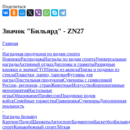
Поделиться
Значок "Бильярд" - ZN27
Главная
-
Наградная продукция по видам спорта
Новинки
Распродажа
Награды по видам спорта
Универсальные
награды
Активный отдых
Дипломы и грамоты
Разрядные
книжки и значки
ГТО
Призы из акрила
Призы и подарки из
стекла
Плакетки, панно, тарелки
Футляры для
наград
Текстильная продукция
Сувениры с символикой
России, регионов, стран
Животные
Искусство
Корпоративные
мероприятия
Настольные
игры
Образование
Профессии
Праздники родов
войск
Семейные торжества
Гравировка
Сувениры
Дополненная
реальность
-
Награды бильярд
Картинг
Падел
Шахматы
Автоспорт
Бадминтон
Баскетбол
Бильяр
спорт
Конькобежный спорт
Лёгкая