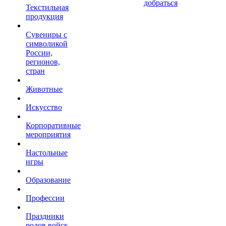
добраться
Текстильная
продукция
Сувениры с
символикой
России,
регионов,
стран
Животные
Искусство
Корпоративные
мероприятия
Настольные
игры
Образование
Профессии
Праздники
родов войск