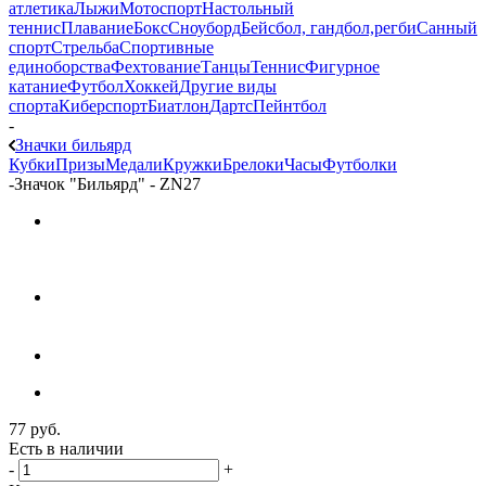
атлетика
Лыжи
Мотоспорт
Настольный
теннис
Плавание
Бокс
Сноуборд
Бейсбол, гандбол,регби
Санный
спорт
Стрельба
Спортивные
единоборства
Фехтование
Танцы
Теннис
Фигурное
катание
Футбол
Хоккей
Другие виды
спорта
Киберспорт
Биатлон
Дартс
Пейнтбол
-
Значки бильярд
Кубки
Призы
Медали
Кружки
Брелоки
Часы
Футболки
-
Значок "Бильярд" - ZN27
77
руб.
Есть в наличии
-
+