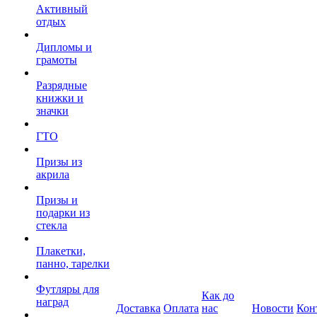
Активный
отдых
Дипломы и
грамоты
Разрядные
книжки и
значки
ГТО
Призы из
акрила
Призы и
подарки из
стекла
Плакетки,
панно, тарелки
Футляры для
Как до
наград
Доставка
Оплата
нас
Новости
Кон