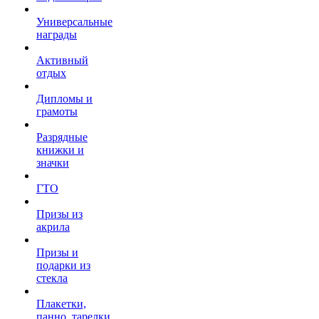
Универсальные
награды
Активный
отдых
Дипломы и
грамоты
Разрядные
книжки и
значки
ГТО
Призы из
акрила
Призы и
подарки из
стекла
Плакетки,
панно, тарелки