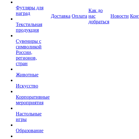
Футляры для
Как до
наград
Доставка
Оплата
нас
Новости
Кон
добраться
Текстильная
продукция
Сувениры с
символикой
России,
регионов,
стран
Животные
Искусство
Корпоративные
мероприятия
Настольные
игры
Образование