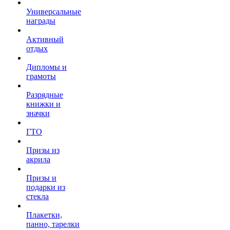
Универсальные
награды
Активный
отдых
Дипломы и
грамоты
Разрядные
книжки и
значки
ГТО
Призы из
акрила
Призы и
подарки из
стекла
Плакетки,
панно, тарелки