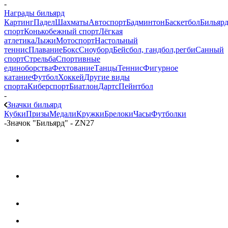
-
Награды бильярд
Картинг
Падел
Шахматы
Автоспорт
Бадминтон
Баскетбол
Бильяр
спорт
Конькобежный спорт
Лёгкая
атлетика
Лыжи
Мотоспорт
Настольный
теннис
Плавание
Бокс
Сноуборд
Бейсбол, гандбол,регби
Санный
спорт
Стрельба
Спортивные
единоборства
Фехтование
Танцы
Теннис
Фигурное
катание
Футбол
Хоккей
Другие виды
спорта
Киберспорт
Биатлон
Дартс
Пейнтбол
-
Значки бильярд
Кубки
Призы
Медали
Кружки
Брелоки
Часы
Футболки
-
Значок "Бильярд" - ZN27