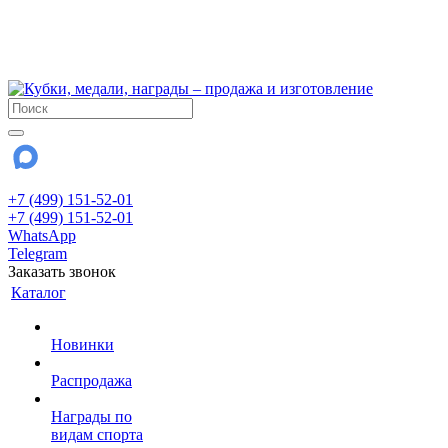
!!! Внимание !!!
6 и 7 августа - магазин работает до 18:00
15 августа - выходной
До сентября Воскресенье - выходной день.
+7 (499) 151-52-01
+7 (499) 151-52-01
WhatsApp
Telegram
Заказать звонок
Каталог
Новинки
Распродажа
Награды по
видам спорта