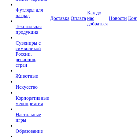
Футляры для
Как до
наград
Доставка
Оплата
нас
Новости
Кон
добраться
Текстильная
продукция
Сувениры с
символикой
России,
регионов,
стран
Животные
Искусство
Корпоративные
мероприятия
Настольные
игры
Образование