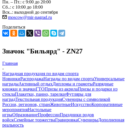
Пн. – Пт.: с 9:00 до 20:00
Сб..: с 10:00 до 18:00
Вск..: выходной до сентября
moscow@mir-nagrad.ru
Поделиться
Значок "Бильярд" - ZN27
Главная
-
Наградная продукция по видам спорта
Новинки
Распродажа
Награды по видам спорта
Универсальные
награды
Активный отдых
Дипломы и грамоты
Разрядные
книжки и значки
ГТО
Призы из акрила
Призы и подарки из
стекла
Плакетки, панно, тарелки
Футляры для
наград
Текстильная продукция
Сувениры с символикой
России, регионов, стран
Животные
Искусство
Корпоративные
мероприятия
Настольные
игры
Образование
Профессии
Праздники родов
войск
Семейные торжества
Гравировка
Сувениры
Дополненная
реальность