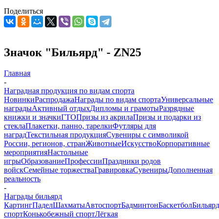
Поделиться
Значок "Бильярд" - ZN25
Главная
-
Наградная продукция по видам спорта
Новинки
Распродажа
Награды по видам спорта
Универсальные
награды
Активный отдых
Дипломы и грамоты
Разрядные
книжки и значки
ГТО
Призы из акрила
Призы и подарки из
стекла
Плакетки, панно, тарелки
Футляры для
наград
Текстильная продукция
Сувениры с символикой
России, регионов, стран
Животные
Искусство
Корпоративные
мероприятия
Настольные
игры
Образование
Профессии
Праздники родов
войск
Семейные торжества
Гравировка
Сувениры
Дополненная
реальность
-
Награды бильярд
Картинг
Падел
Шахматы
Автоспорт
Бадминтон
Баскетбол
Бильяр
спорт
Конькобежный спорт
Лёгкая