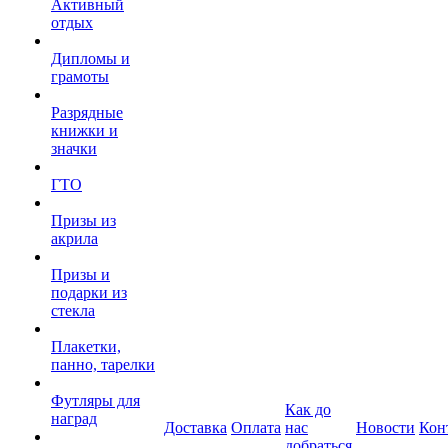
Активный
отдых
Дипломы и
грамоты
Разрядные
книжки и
значки
ГТО
Призы из
акрила
Призы и
подарки из
стекла
Плакетки,
панно, тарелки
Футляры для
Как до
наград
Доставка
Оплата
нас
Новости
Кон
добраться