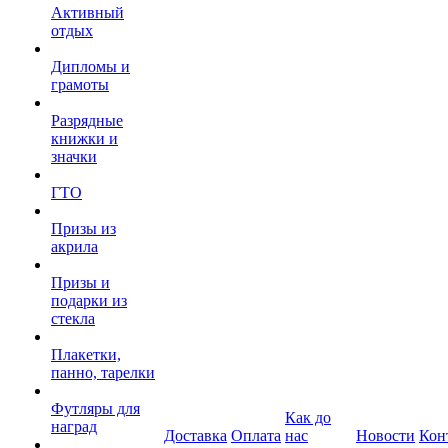
Активный
отдых
Дипломы и
грамоты
Разрядные
книжки и
значки
ГТО
Призы из
акрила
Призы и
подарки из
стекла
Плакетки,
панно, тарелки
Футляры для
Как до
наград
Доставка
Оплата
нас
Новости
Кон