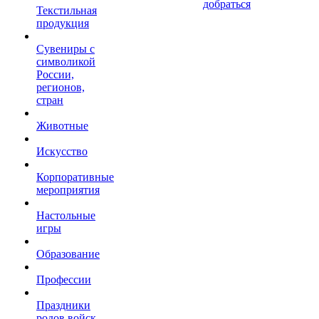
добраться
Текстильная
продукция
Сувениры с
символикой
России,
регионов,
стран
Животные
Искусство
Корпоративные
мероприятия
Настольные
игры
Образование
Профессии
Праздники
родов войск