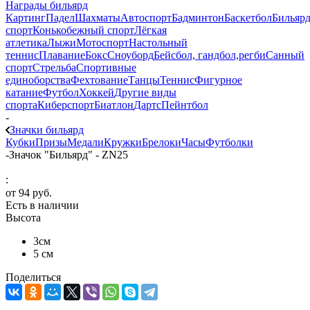
Награды бильярд
Картинг
Падел
Шахматы
Автоспорт
Бадминтон
Баскетбол
Бильяр
спорт
Конькобежный спорт
Лёгкая
атлетика
Лыжи
Мотоспорт
Настольный
теннис
Плавание
Бокс
Сноуборд
Бейсбол, гандбол,регби
Санный
спорт
Стрельба
Спортивные
единоборства
Фехтование
Танцы
Теннис
Фигурное
катание
Футбол
Хоккей
Другие виды
спорта
Киберспорт
Биатлон
Дартс
Пейнтбол
-
Значки бильярд
Кубки
Призы
Медали
Кружки
Брелоки
Часы
Футболки
-
Значок "Бильярд" - ZN25
:
от
94 руб.
Есть в наличии
Высота
3см
5 см
Поделиться