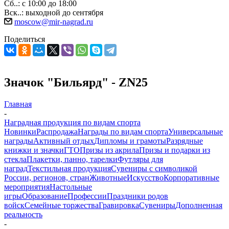
Сб..: с 10:00 до 18:00
Вск..: выходной до сентября
moscow@mir-nagrad.ru
Поделиться
Значок "Бильярд" - ZN25
Главная
-
Наградная продукция по видам спорта
Новинки
Распродажа
Награды по видам спорта
Универсальные
награды
Активный отдых
Дипломы и грамоты
Разрядные
книжки и значки
ГТО
Призы из акрила
Призы и подарки из
стекла
Плакетки, панно, тарелки
Футляры для
наград
Текстильная продукция
Сувениры с символикой
России, регионов, стран
Животные
Искусство
Корпоративные
мероприятия
Настольные
игры
Образование
Профессии
Праздники родов
войск
Семейные торжества
Гравировка
Сувениры
Дополненная
реальность
-