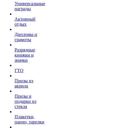
Универсальные
награды
Активный
отдых
Дипломы и
грамоты
Разрядные
книжки и
значки
ГТО
Призы из
акрила
Призы и
подарки из
стекла
Плакетки,
панно, тарелки