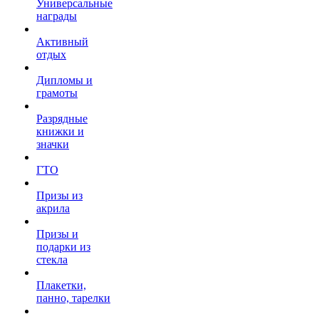
Универсальные
награды
Активный
отдых
Дипломы и
грамоты
Разрядные
книжки и
значки
ГТО
Призы из
акрила
Призы и
подарки из
стекла
Плакетки,
панно, тарелки