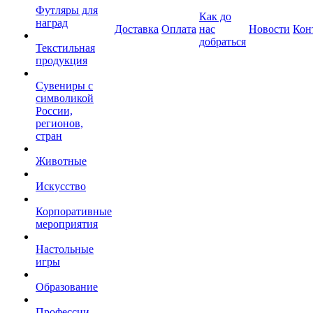
Футляры для
Как до
наград
Доставка
Оплата
нас
Новости
Кон
добраться
Текстильная
продукция
Сувениры с
символикой
России,
регионов,
стран
Животные
Искусство
Корпоративные
мероприятия
Настольные
игры
Образование
Профессии