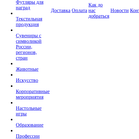
Футляры для
Как до
наград
Доставка
Оплата
нас
Новости
Кон
добраться
Текстильная
продукция
Сувениры с
символикой
России,
регионов,
стран
Животные
Искусство
Корпоративные
мероприятия
Настольные
игры
Образование
Профессии