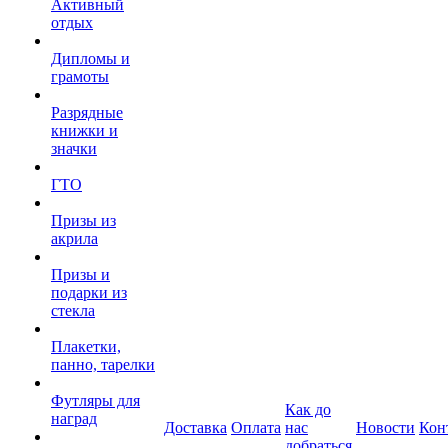
Активный
отдых
Дипломы и
грамоты
Разрядные
книжки и
значки
ГТО
Призы из
акрила
Призы и
подарки из
стекла
Плакетки,
панно, тарелки
Футляры для
Как до
наград
Доставка
Оплата
нас
Новости
Кон
добраться