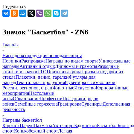
Поделиться
Значок "Баскетбол" - ZN6
Главная
-
Наградная продукция по видам спорта
Новинки
Распродажа
Награды по видам спорта
Универсальные
награды
Активный отдых
Дипломы и грамоты
Разрядные
книжки и значки
ГТО
Призы из акрила
Призы и подарки из
стекла
Плакетки, панно, тарелки
Футляры для
наград
Текстильная продукция
Сувениры с символикой
России, регионов, стран
Животные
Искусство
Корпоративные
мероприятия
Настольные
игры
Образование
Профессии
Праздники родов
войск
Семейные торжества
Гравировка
Сувениры
Дополненная
реальность
-
Награды баскетбол
Картинг
Падел
Шахматы
Автоспорт
Бадминтон
Баскетбол
Бильяр
спорт
Конькобежный спорт
Лёгкая