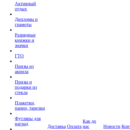
Активный
отдых
Дипломы и
грамоты
Разрядные
книжки и
значки
ГТО
Призы из
акрила
Призы и
подарки из
стекла
Плакетки,
панно, тарелки
Футляры для
Как до
наград
Доставка
Оплата
нас
Новости
Кон