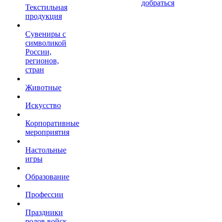
добраться
Текстильная
продукция
Сувениры с
символикой
России,
регионов,
стран
Животные
Искусство
Корпоративные
мероприятия
Настольные
игры
Образование
Профессии
Праздники
родов войск