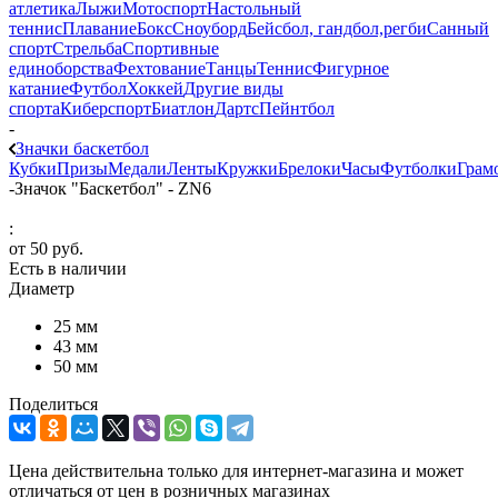
атлетика
Лыжи
Мотоспорт
Настольный
теннис
Плавание
Бокс
Сноуборд
Бейсбол, гандбол,регби
Санный
спорт
Стрельба
Спортивные
единоборства
Фехтование
Танцы
Теннис
Фигурное
катание
Футбол
Хоккей
Другие виды
спорта
Киберспорт
Биатлон
Дартс
Пейнтбол
-
Значки баскетбол
Кубки
Призы
Медали
Ленты
Кружки
Брелоки
Часы
Футболки
Грам
-
Значок "Баскетбол" - ZN6
:
от
50 руб.
Есть в наличии
Диаметр
25 мм
43 мм
50 мм
Поделиться
Цена действительна только для интернет-магазина и может
отличаться от цен в розничных магазинах