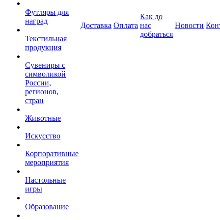
Футляры для
Как до
наград
Доставка
Оплата
нас
Новости
Кон
добраться
Текстильная
продукция
Сувениры с
символикой
России,
регионов,
стран
Животные
Искусство
Корпоративные
мероприятия
Настольные
игры
Образование