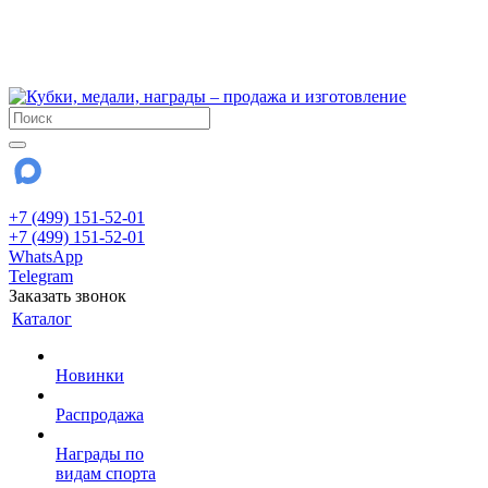
!!! Внимание !!!
6 и 7 августа - магазин работает до 18:00
15 августа - выходной
До сентября Воскресенье - выходной день.
+7 (499) 151-52-01
+7 (499) 151-52-01
WhatsApp
Telegram
Заказать звонок
Каталог
Новинки
Распродажа
Награды по
видам спорта