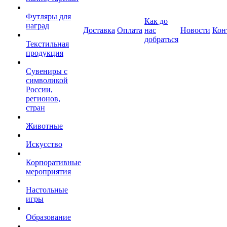
Футляры для
Как до
наград
Доставка
Оплата
нас
Новости
Кон
добраться
Текстильная
продукция
Сувениры с
символикой
России,
регионов,
стран
Животные
Искусство
Корпоративные
мероприятия
Настольные
игры
Образование