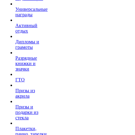
Универсальные
награды
Активный
отдых
Дипломы и
грамоты
Разрядные
книжки и
значки
ГТО
Призы из
акрила
Призы и
подарки из
стекла
Плакетки,
панно, тарелки