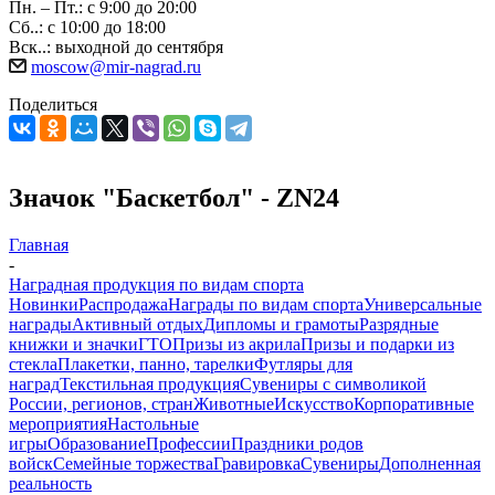
Пн. – Пт.: с 9:00 до 20:00
Сб..: с 10:00 до 18:00
Вск..: выходной до сентября
moscow@mir-nagrad.ru
Поделиться
Значок "Баскетбол" - ZN24
Главная
-
Наградная продукция по видам спорта
Новинки
Распродажа
Награды по видам спорта
Универсальные
награды
Активный отдых
Дипломы и грамоты
Разрядные
книжки и значки
ГТО
Призы из акрила
Призы и подарки из
стекла
Плакетки, панно, тарелки
Футляры для
наград
Текстильная продукция
Сувениры с символикой
России, регионов, стран
Животные
Искусство
Корпоративные
мероприятия
Настольные
игры
Образование
Профессии
Праздники родов
войск
Семейные торжества
Гравировка
Сувениры
Дополненная
реальность