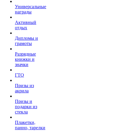
Универсальные
награды
Активный
отдых
Дипломы и
грамоты
Разрядные
книжки и
значки
ГТО
Призы из
акрила
Призы и
подарки из
стекла
Плакетки,
панно, тарелки