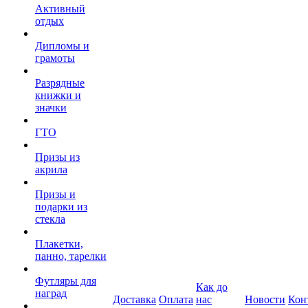
Активный
отдых
Дипломы и
грамоты
Разрядные
книжки и
значки
ГТО
Призы из
акрила
Призы и
подарки из
стекла
Плакетки,
панно, тарелки
Футляры для
Как до
наград
Доставка
Оплата
нас
Новости
Кон