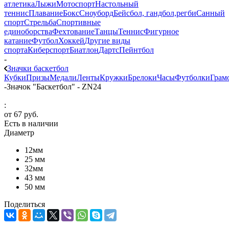
атлетика
Лыжи
Мотоспорт
Настольный
теннис
Плавание
Бокс
Сноуборд
Бейсбол, гандбол,регби
Санный
спорт
Стрельба
Спортивные
единоборства
Фехтование
Танцы
Теннис
Фигурное
катание
Футбол
Хоккей
Другие виды
спорта
Киберспорт
Биатлон
Дартс
Пейнтбол
-
Значки баскетбол
Кубки
Призы
Медали
Ленты
Кружки
Брелоки
Часы
Футболки
Грам
-
Значок "Баскетбол" - ZN24
:
от
67 руб.
Есть в наличии
Диаметр
12мм
25 мм
32мм
43 мм
50 мм
Поделиться