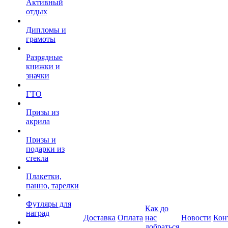
Активный
отдых
Дипломы и
грамоты
Разрядные
книжки и
значки
ГТО
Призы из
акрила
Призы и
подарки из
стекла
Плакетки,
панно, тарелки
Футляры для
Как до
наград
Доставка
Оплата
нас
Новости
Кон
добраться