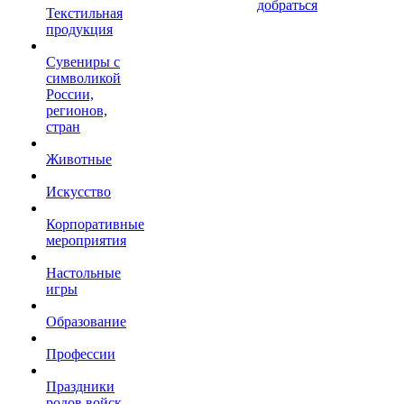
добраться
Текстильная
продукция
Сувениры с
символикой
России,
регионов,
стран
Животные
Искусство
Корпоративные
мероприятия
Настольные
игры
Образование
Профессии
Праздники
родов войск