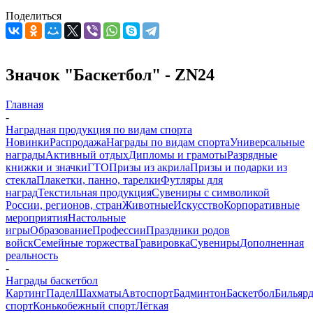
Поделиться
Значок "Баскетбол" - ZN24
Главная
-
Наградная продукция по видам спорта
Новинки
Распродажа
Награды по видам спорта
Универсальные
награды
Активный отдых
Дипломы и грамоты
Разрядные
книжки и значки
ГТО
Призы из акрила
Призы и подарки из
стекла
Плакетки, панно, тарелки
Футляры для
наград
Текстильная продукция
Сувениры с символикой
России, регионов, стран
Животные
Искусство
Корпоративные
мероприятия
Настольные
игры
Образование
Профессии
Праздники родов
войск
Семейные торжества
Гравировка
Сувениры
Дополненная
реальность
-
Награды баскетбол
Картинг
Падел
Шахматы
Автоспорт
Бадминтон
Баскетбол
Бильяр
спорт
Конькобежный спорт
Лёгкая