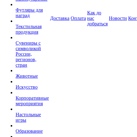
Футляры для
Как до
наград
Доставка
Оплата
нас
Новости
Кон
добраться
Текстильная
продукция
Сувениры с
символикой
России,
регионов,
стран
Животные
Искусство
Корпоративные
мероприятия
Настольные
игры
Образование