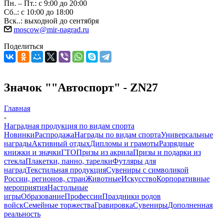
Пн. – Пт.: с 9:00 до 20:00
Сб..: с 10:00 до 18:00
Вск..: выходной до сентября
moscow@mir-nagrad.ru
Поделиться
Значок ""Автоспорт" - ZN27
Главная
-
Наградная продукция по видам спорта
Новинки
Распродажа
Награды по видам спорта
Универсальные
награды
Активный отдых
Дипломы и грамоты
Разрядные
книжки и значки
ГТО
Призы из акрила
Призы и подарки из
стекла
Плакетки, панно, тарелки
Футляры для
наград
Текстильная продукция
Сувениры с символикой
России, регионов, стран
Животные
Искусство
Корпоративные
мероприятия
Настольные
игры
Образование
Профессии
Праздники родов
войск
Семейные торжества
Гравировка
Сувениры
Дополненная
реальность