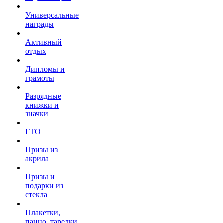
Универсальные
награды
Активный
отдых
Дипломы и
грамоты
Разрядные
книжки и
значки
ГТО
Призы из
акрила
Призы и
подарки из
стекла
Плакетки,
панно, тарелки