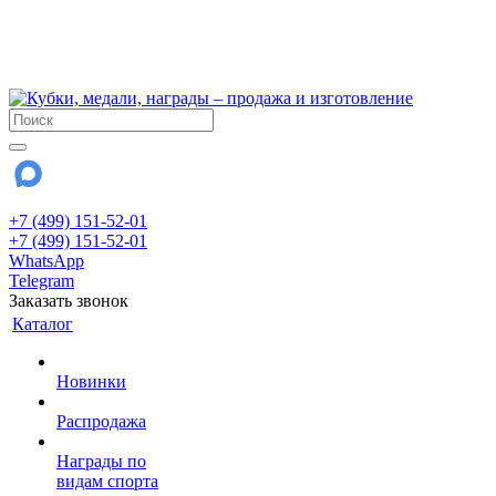
!!! Внимание !!!
6 и 7 августа - магазин работает до 18:00
15 августа - выходной
До сентября Воскресенье - выходной день.
+7 (499) 151-52-01
+7 (499) 151-52-01
WhatsApp
Telegram
Заказать звонок
Каталог
Новинки
Распродажа
Награды по
видам спорта