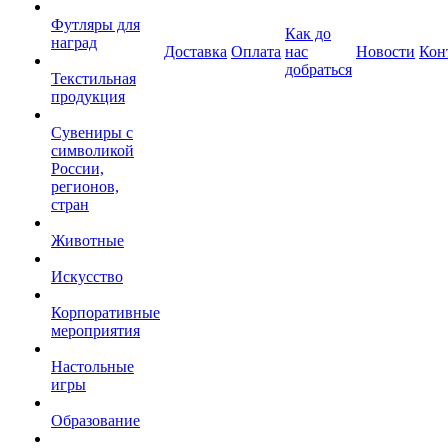
Футляры для
Как до
наград
Доставка
Оплата
нас
Новости
Кон
добраться
Текстильная
продукция
Сувениры с
символикой
России,
регионов,
стран
Животные
Искусство
Корпоративные
мероприятия
Настольные
игры
Образование