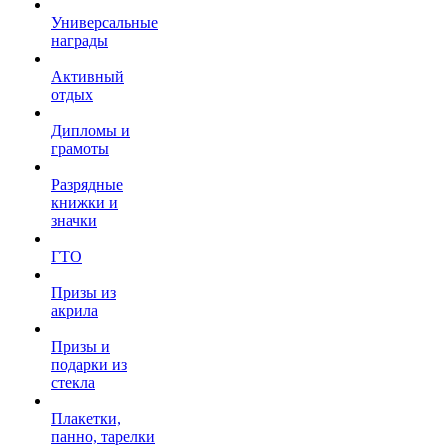
Универсальные
награды
Активный
отдых
Дипломы и
грамоты
Разрядные
книжки и
значки
ГТО
Призы из
акрила
Призы и
подарки из
стекла
Плакетки,
панно, тарелки