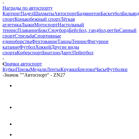
-
Награды по автоспорту
Картинг
Падел
Шахматы
Автоспорт
Бадминтон
Баскетбол
Бильяр
спорт
Конькобежный спорт
Лёгкая
атлетика
Лыжи
Мотоспорт
Настольный
теннис
Плавание
Бокс
Сноуборд
Бейсбол, гандбол,регби
Санный
спорт
Стрельба
Спортивные
единоборства
Фехтование
Танцы
Теннис
Фигурное
катание
Футбол
Хоккей
Другие виды
спорта
Киберспорт
Биатлон
Дартс
Пейнтбол
-
Значки автоспорт
Кубки
Призы
Медали
Ленты
Кружки
Брелоки
Часы
Футболки
-
Значок ""Автоспорт" - ZN27