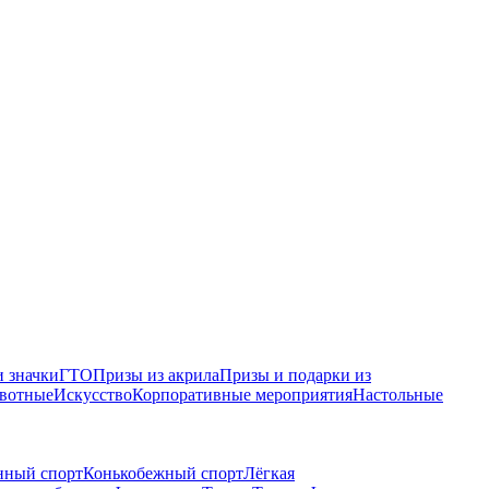
 значки
ГТО
Призы из акрила
Призы и подарки из
вотные
Искусство
Корпоративные мероприятия
Настольные
нный спорт
Конькобежный спорт
Лёгкая