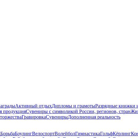
награды
Активный отдых
Дипломы и грамоты
Разрядные книжки и
я продукция
Сувениры с символикой России, регионов, стран
Жи
торжества
Гравировка
Сувениры
Дополненная реальность
д
Борьба
Боулинг
Велоспорт
Волейбол
Гимнастика
Гольф
Кёрлинг
Ко