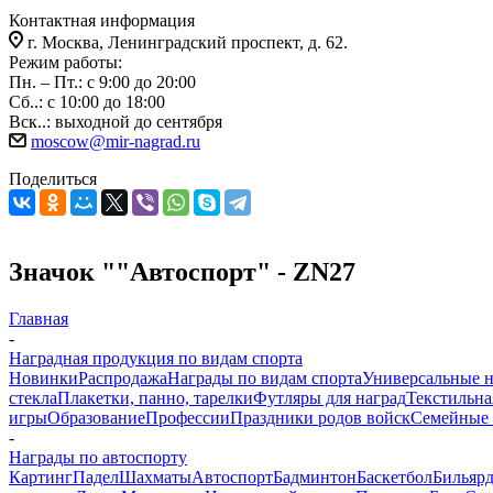
Контактная информация
г. Москва, Ленинградский проспект, д. 62.
Режим работы:
Пн. – Пт.: с 9:00 до 20:00
Сб..: с 10:00 до 18:00
Вск..: выходной до сентября
moscow@mir-nagrad.ru
Поделиться
Значок ""Автоспорт" - ZN27
Главная
-
Наградная продукция по видам спорта
Новинки
Распродажа
Награды по видам спорта
Универсальные 
стекла
Плакетки, панно, тарелки
Футляры для наград
Текстильна
игры
Образование
Профессии
Праздники родов войск
Семейные 
-
Награды по автоспорту
Картинг
Падел
Шахматы
Автоспорт
Бадминтон
Баскетбол
Бильяр