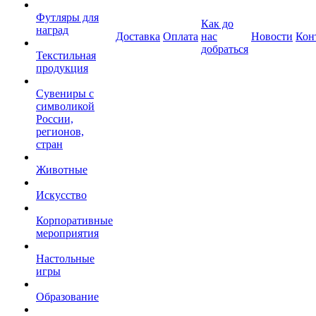
Футляры для
Как до
наград
Доставка
Оплата
нас
Новости
Кон
добраться
Текстильная
продукция
Сувениры с
символикой
России,
регионов,
стран
Животные
Искусство
Корпоративные
мероприятия
Настольные
игры
Образование