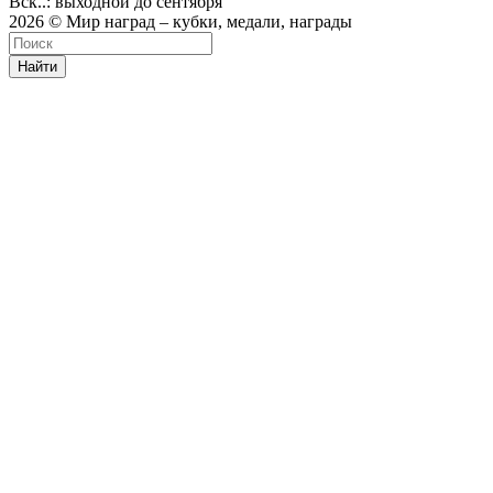
Вск..: выходной до сентября
2026 © Мир наград – кубки, медали, награды
Найти