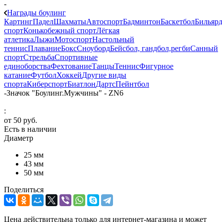
-
Награды боулинг
Картинг
Падел
Шахматы
Автоспорт
Бадминтон
Баскетбол
Бильяр
спорт
Конькобежный спорт
Лёгкая
атлетика
Лыжи
Мотоспорт
Настольный
теннис
Плавание
Бокс
Сноуборд
Бейсбол, гандбол,регби
Санный
спорт
Стрельба
Спортивные
единоборства
Фехтование
Танцы
Теннис
Фигурное
катание
Футбол
Хоккей
Другие виды
спорта
Киберспорт
Биатлон
Дартс
Пейнтбол
-
Значок "Боулинг.Мужчины" - ZN6
:
от
50 руб.
Есть в наличии
Диаметр
25 мм
43 мм
50 мм
Поделиться
Цена действительна только для интернет-магазина и может