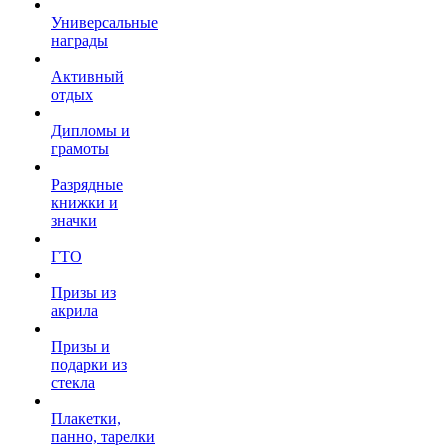
Универсальные
награды
Активный
отдых
Дипломы и
грамоты
Разрядные
книжки и
значки
ГТО
Призы из
акрила
Призы и
подарки из
стекла
Плакетки,
панно, тарелки