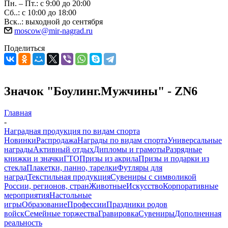
Пн. – Пт.: с 9:00 до 20:00
Сб..: с 10:00 до 18:00
Вск..: выходной до сентября
moscow@mir-nagrad.ru
Поделиться
Значок "Боулинг.Мужчины" - ZN6
Главная
-
Наградная продукция по видам спорта
Новинки
Распродажа
Награды по видам спорта
Универсальные
награды
Активный отдых
Дипломы и грамоты
Разрядные
книжки и значки
ГТО
Призы из акрила
Призы и подарки из
стекла
Плакетки, панно, тарелки
Футляры для
наград
Текстильная продукция
Сувениры с символикой
России, регионов, стран
Животные
Искусство
Корпоративные
мероприятия
Настольные
игры
Образование
Профессии
Праздники родов
войск
Семейные торжества
Гравировка
Сувениры
Дополненная
реальность