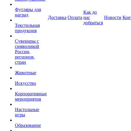
Футляры для
Как до
наград
Доставка
Оплата
нас
Новости
Кон
добраться
Текстильная
продукция
Сувениры с
символикой
России,
регионов,
стран
Животные
Искусство
Корпоративные
мероприятия
Настольные
игры
Образование