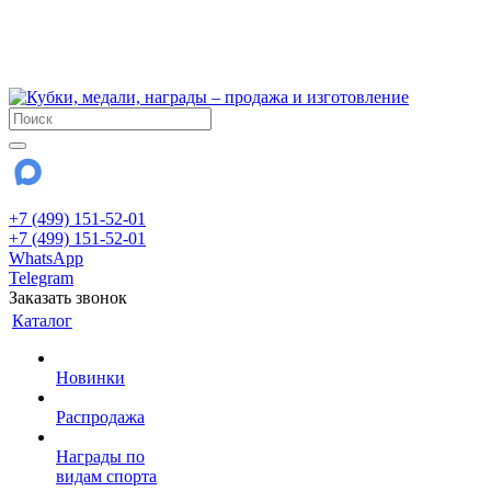
!!! Внимание !!!
6 и 7 августа - магазин работает до 18:00
15 августа - выходной
До сентября Воскресенье - выходной день.
+7 (499) 151-52-01
+7 (499) 151-52-01
WhatsApp
Telegram
Заказать звонок
Каталог
Новинки
Распродажа
Награды по
видам спорта