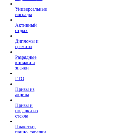
Универсальные
награды
Активный
отдых
Дипломы и
грамоты
Разрядные
книжки и
значки
ГТО
Призы из
акрила
Призы и
подарки из
стекла
Плакетки,
панно, тарелки