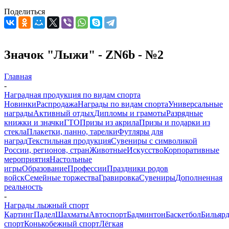
Поделиться
Значок "Лыжи" - ZN6b - №2
Главная
-
Наградная продукция по видам спорта
Новинки
Распродажа
Награды по видам спорта
Универсальные
награды
Активный отдых
Дипломы и грамоты
Разрядные
книжки и значки
ГТО
Призы из акрила
Призы и подарки из
стекла
Плакетки, панно, тарелки
Футляры для
наград
Текстильная продукция
Сувениры с символикой
России, регионов, стран
Животные
Искусство
Корпоративные
мероприятия
Настольные
игры
Образование
Профессии
Праздники родов
войск
Семейные торжества
Гравировка
Сувениры
Дополненная
реальность
-
Награды лыжный спорт
Картинг
Падел
Шахматы
Автоспорт
Бадминтон
Баскетбол
Бильяр
спорт
Конькобежный спорт
Лёгкая