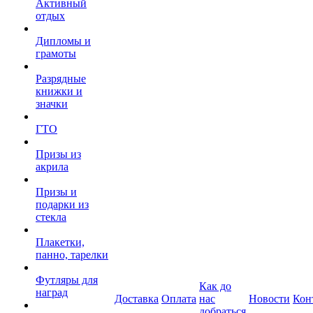
Активный
отдых
Дипломы и
грамоты
Разрядные
книжки и
значки
ГТО
Призы из
акрила
Призы и
подарки из
стекла
Плакетки,
панно, тарелки
Футляры для
Как до
наград
Доставка
Оплата
нас
Новости
Кон
добраться