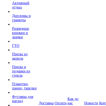
Активный
отдых
Дипломы и
грамоты
Разрядные
книжки и
значки
ГТО
Призы из
акрила
Призы и
подарки из
стекла
Плакетки,
панно, тарелки
Футляры для
Как до
наград
Доставка
Оплата
нас
Новости
Кон