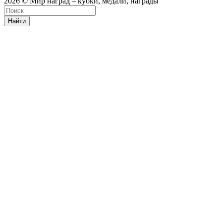
2026 © Мир наград – кубки, медали, награды
Найти