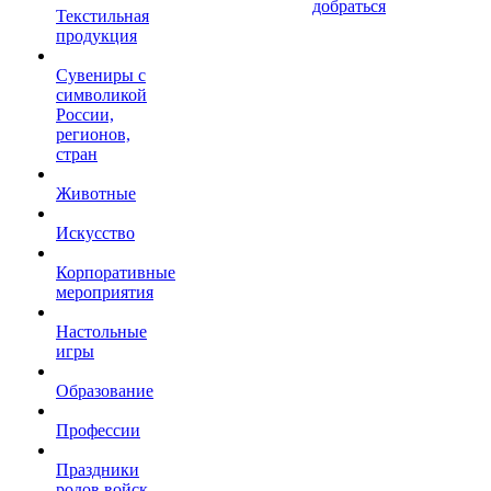
добраться
Текстильная
продукция
Сувениры с
символикой
России,
регионов,
стран
Животные
Искусство
Корпоративные
мероприятия
Настольные
игры
Образование
Профессии
Праздники
родов войск