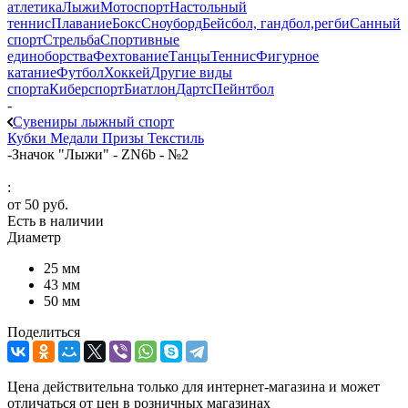
атлетика
Лыжи
Мотоспорт
Настольный
теннис
Плавание
Бокс
Сноуборд
Бейсбол, гандбол,регби
Санный
спорт
Стрельба
Спортивные
единоборства
Фехтование
Танцы
Теннис
Фигурное
катание
Футбол
Хоккей
Другие виды
спорта
Киберспорт
Биатлон
Дартс
Пейнтбол
-
Сувениры лыжный спорт
Кубки
Медали
Призы
Текстиль
-
Значок "Лыжи" - ZN6b - №2
:
от
50 руб.
Есть в наличии
Диаметр
25 мм
43 мм
50 мм
Поделиться
Цена действительна только для интернет-магазина и может
отличаться от цен в розничных магазинах