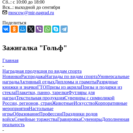
Сб..: с 10:00 до 18:00
Вск..: выходной до сентября
moscow@mir-nagrad.ru
Поделиться
Зажигалка "Гольф"
Главная
-
Наградная продукция по видам спорта
Новинки
Распродажа
Награды по видам спорта
Универсальные
награды
Активный отдых
Дипломы и грамоты
Разрядные
книжки и значки
ГТО
Призы из акрила
Призы и подарки из
стекла
Плакетки, панно, тарелки
Футляры для
наград
Текстильная продукция
Сувениры с символикой
России, регионов, стран
Животные
Искусство
Корпоративные
мероприятия
Настольные
игры
Образование
Профессии
Праздники родов
войск
Семейные торжества
Гравировка
Сувениры
Дополненная
реальность
-