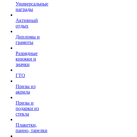
Универсальные
награды
Активный
отдых
Дипломы и
грамоты
Разрядные
книжки и
значки
ГТО
Призы из
акрила
Призы и
подарки из
стекла
Плакетки,
панно, тарелки