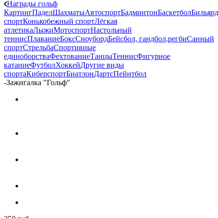
Награды гольф
Картинг
Падел
Шахматы
Автоспорт
Бадминтон
Баскетбол
Бильяр
спорт
Конькобежный спорт
Лёгкая
атлетика
Лыжи
Мотоспорт
Настольный
теннис
Плавание
Бокс
Сноуборд
Бейсбол, гандбол,регби
Санный
спорт
Стрельба
Спортивные
единоборства
Фехтование
Танцы
Теннис
Фигурное
катание
Футбол
Хоккей
Другие виды
спорта
Киберспорт
Биатлон
Дартс
Пейнтбол
-
Зажигалка "Гольф"