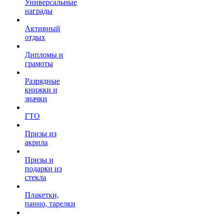
Универсальные
награды
Активный
отдых
Дипломы и
грамоты
Разрядные
книжки и
значки
ГТО
Призы из
акрила
Призы и
подарки из
стекла
Плакетки,
панно, тарелки