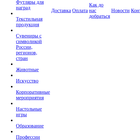
Футляры для
Как до
наград
Доставка
Оплата
нас
Новости
Кон
добраться
Текстильная
продукция
Сувениры с
символикой
России,
регионов,
стран
Животные
Искусство
Корпоративные
мероприятия
Настольные
игры
Образование
Профессии