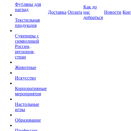
Футляры для
Как до
наград
Доставка
Оплата
нас
Новости
Кон
добраться
Текстильная
продукция
Сувениры с
символикой
России,
регионов,
стран
Животные
Искусство
Корпоративные
мероприятия
Настольные
игры
Образование
Профессии