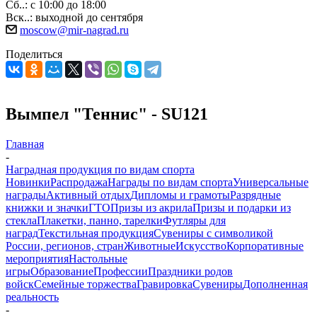
Сб..: с 10:00 до 18:00
Вск..: выходной до сентября
moscow@mir-nagrad.ru
Поделиться
Вымпел "Теннис" - SU121
Главная
-
Наградная продукция по видам спорта
Новинки
Распродажа
Награды по видам спорта
Универсальные
награды
Активный отдых
Дипломы и грамоты
Разрядные
книжки и значки
ГТО
Призы из акрила
Призы и подарки из
стекла
Плакетки, панно, тарелки
Футляры для
наград
Текстильная продукция
Сувениры с символикой
России, регионов, стран
Животные
Искусство
Корпоративные
мероприятия
Настольные
игры
Образование
Профессии
Праздники родов
войск
Семейные торжества
Гравировка
Сувениры
Дополненная
реальность
-