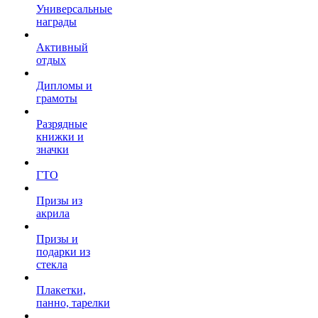
Универсальные
награды
Активный
отдых
Дипломы и
грамоты
Разрядные
книжки и
значки
ГТО
Призы из
акрила
Призы и
подарки из
стекла
Плакетки,
панно, тарелки