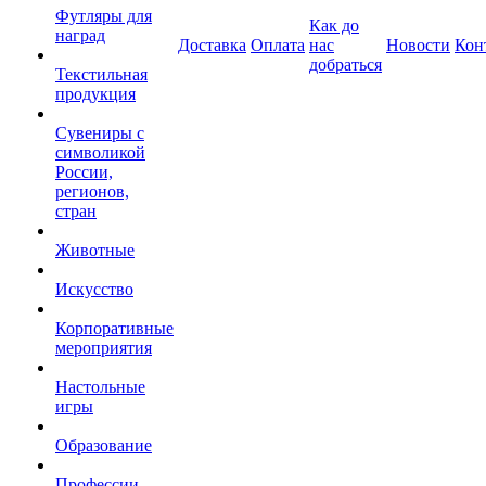
Футляры для
Как до
наград
Доставка
Оплата
нас
Новости
Кон
добраться
Текстильная
продукция
Сувениры с
символикой
России,
регионов,
стран
Животные
Искусство
Корпоративные
мероприятия
Настольные
игры
Образование
Профессии