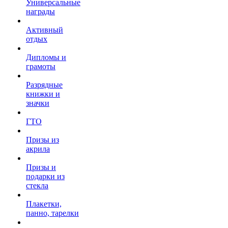
Универсальные
награды
Активный
отдых
Дипломы и
грамоты
Разрядные
книжки и
значки
ГТО
Призы из
акрила
Призы и
подарки из
стекла
Плакетки,
панно, тарелки