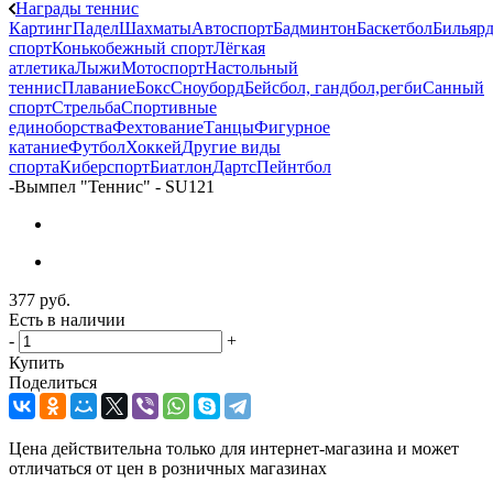
Награды теннис
Картинг
Падел
Шахматы
Автоспорт
Бадминтон
Баскетбол
Бильяр
спорт
Конькобежный спорт
Лёгкая
атлетика
Лыжи
Мотоспорт
Настольный
теннис
Плавание
Бокс
Сноуборд
Бейсбол, гандбол,регби
Санный
спорт
Стрельба
Спортивные
единоборства
Фехтование
Танцы
Фигурное
катание
Футбол
Хоккей
Другие виды
спорта
Киберспорт
Биатлон
Дартс
Пейнтбол
-
Вымпел "Теннис" - SU121
377
руб.
Есть в наличии
-
+
Купить
Поделиться
Цена действительна только для интернет-магазина и может
отличаться от цен в розничных магазинах