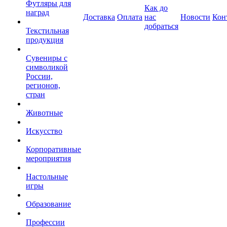
Футляры для
Как до
наград
Доставка
Оплата
нас
Новости
Кон
добраться
Текстильная
продукция
Сувениры с
символикой
России,
регионов,
стран
Животные
Искусство
Корпоративные
мероприятия
Настольные
игры
Образование
Профессии