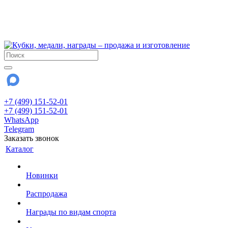
!!! Внимание !!!
6 и 7 августа - магазин работает до 18:00
15 августа - выходной
До сентября Воскресенье - выходной день.
+7 (499) 151-52-01
+7 (499) 151-52-01
WhatsApp
Telegram
Заказать звонок
Каталог
Новинки
Распродажа
Награды по видам спорта