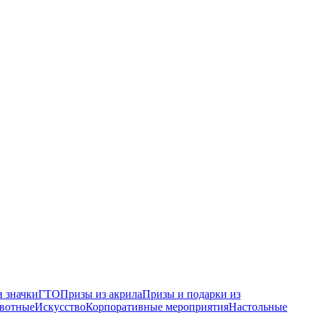
 значки
ГТО
Призы из акрила
Призы и подарки из
вотные
Искусство
Корпоративные мероприятия
Настольные