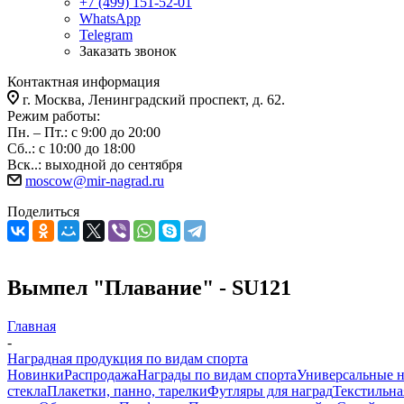
+7 (499) 151-52-01
WhatsApp
Telegram
Заказать звонок
Контактная информация
г. Москва, Ленинградский проспект, д. 62.
Режим работы:
Пн. – Пт.: с 9:00 до 20:00
Сб..: с 10:00 до 18:00
Вск..: выходной до сентября
moscow@mir-nagrad.ru
Поделиться
Вымпел "Плавание" - SU121
Главная
-
Наградная продукция по видам спорта
Новинки
Распродажа
Награды по видам спорта
Универсальные 
стекла
Плакетки, панно, тарелки
Футляры для наград
Текстильна