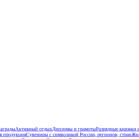
награды
Активный отдых
Дипломы и грамоты
Разрядные книжки и
я продукция
Сувениры с символикой России, регионов, стран
Жи