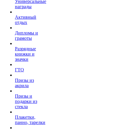
Универсальные
награды
Активный
отдых
Дипломы и
грамоты
Разрядные
книжки и
значки
ГТО
Призы из
акрила
Призы и
подарки из
стекла
Плакетки,
панно, тарелки