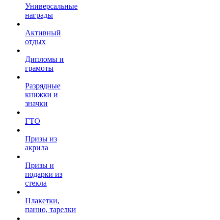
Универсальные
награды
Активный
отдых
Дипломы и
грамоты
Разрядные
книжки и
значки
ГТО
Призы из
акрила
Призы и
подарки из
стекла
Плакетки,
панно, тарелки