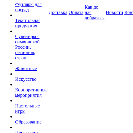
Футляры для
Как до
наград
Доставка
Оплата
нас
Новости
Кон
добраться
Текстильная
продукция
Сувениры с
символикой
России,
регионов,
стран
Животные
Искусство
Корпоративные
мероприятия
Настольные
игры
Образование
Профессии