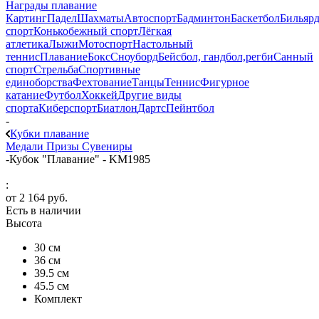
Награды плавание
Картинг
Падел
Шахматы
Автоспорт
Бадминтон
Баскетбол
Бильяр
спорт
Конькобежный спорт
Лёгкая
атлетика
Лыжи
Мотоспорт
Настольный
теннис
Плавание
Бокс
Сноуборд
Бейсбол, гандбол,регби
Санный
спорт
Стрельба
Спортивные
единоборства
Фехтование
Танцы
Теннис
Фигурное
катание
Футбол
Хоккей
Другие виды
спорта
Киберспорт
Биатлон
Дартс
Пейнтбол
-
Кубки плавание
Медали
Призы
Сувениры
-
Кубок "Плавание" - KM1985
:
от
2 164 руб.
Есть в наличии
Высота
30 см
36 см
39.5 см
45.5 см
Комплект