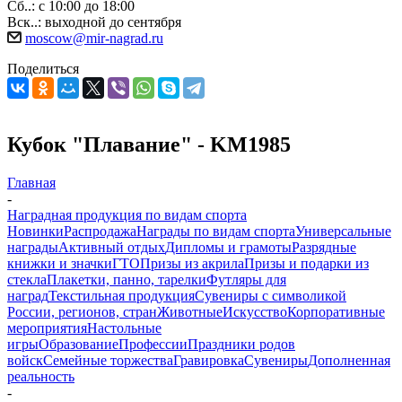
Сб..: с 10:00 до 18:00
Вск..: выходной до сентября
moscow@mir-nagrad.ru
Поделиться
Кубок "Плавание" - KM1985
Главная
-
Наградная продукция по видам спорта
Новинки
Распродажа
Награды по видам спорта
Универсальные
награды
Активный отдых
Дипломы и грамоты
Разрядные
книжки и значки
ГТО
Призы из акрила
Призы и подарки из
стекла
Плакетки, панно, тарелки
Футляры для
наград
Текстильная продукция
Сувениры с символикой
России, регионов, стран
Животные
Искусство
Корпоративные
мероприятия
Настольные
игры
Образование
Профессии
Праздники родов
войск
Семейные торжества
Гравировка
Сувениры
Дополненная
реальность
-