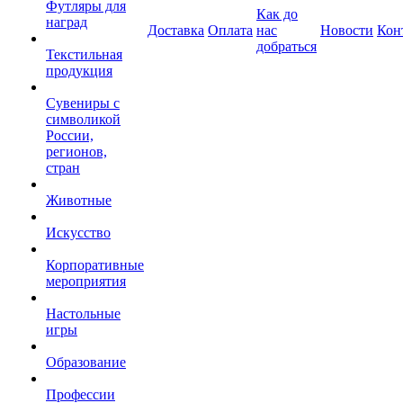
Футляры для
Как до
наград
Доставка
Оплата
нас
Новости
Кон
добраться
Текстильная
продукция
Сувениры с
символикой
России,
регионов,
стран
Животные
Искусство
Корпоративные
мероприятия
Настольные
игры
Образование
Профессии