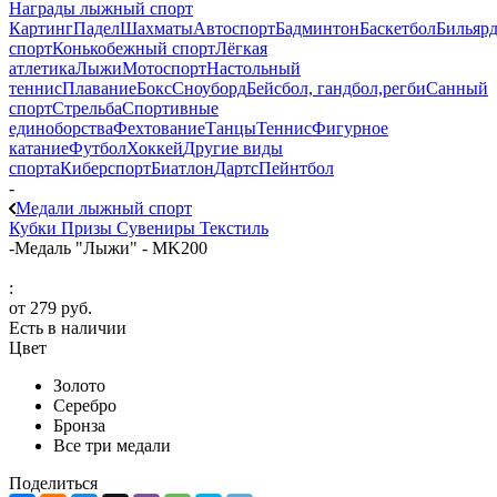
Награды лыжный спорт
Картинг
Падел
Шахматы
Автоспорт
Бадминтон
Баскетбол
Бильяр
спорт
Конькобежный спорт
Лёгкая
атлетика
Лыжи
Мотоспорт
Настольный
теннис
Плавание
Бокс
Сноуборд
Бейсбол, гандбол,регби
Санный
спорт
Стрельба
Спортивные
единоборства
Фехтование
Танцы
Теннис
Фигурное
катание
Футбол
Хоккей
Другие виды
спорта
Киберспорт
Биатлон
Дартс
Пейнтбол
-
Медали лыжный спорт
Кубки
Призы
Сувениры
Текстиль
-
Медаль "Лыжи" - MK200
:
от
279 руб.
Есть в наличии
Цвет
Золото
Серебро
Бронза
Все три медали
Поделиться