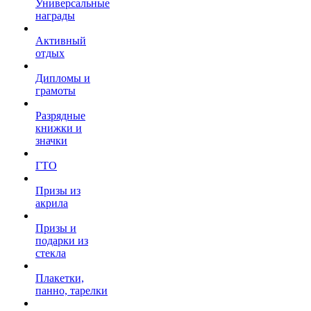
Универсальные
награды
Активный
отдых
Дипломы и
грамоты
Разрядные
книжки и
значки
ГТО
Призы из
акрила
Призы и
подарки из
стекла
Плакетки,
панно, тарелки