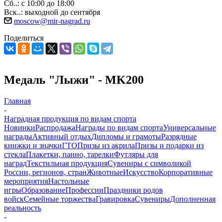
Сб..: с 10:00 до 18:00
Вск..: выходной до сентября
moscow@mir-nagrad.ru
Поделиться
Медаль "Лыжи" - MK200
Главная
-
Наградная продукция по видам спорта
Новинки
Распродажа
Награды по видам спорта
Универсальные
награды
Активный отдых
Дипломы и грамоты
Разрядные
книжки и значки
ГТО
Призы из акрила
Призы и подарки из
стекла
Плакетки, панно, тарелки
Футляры для
наград
Текстильная продукция
Сувениры с символикой
России, регионов, стран
Животные
Искусство
Корпоративные
мероприятия
Настольные
игры
Образование
Профессии
Праздники родов
войск
Семейные торжества
Гравировка
Сувениры
Дополненная
реальность
-