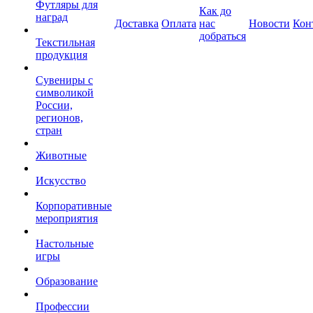
Футляры для
Как до
наград
Доставка
Оплата
нас
Новости
Кон
добраться
Текстильная
продукция
Сувениры с
символикой
России,
регионов,
стран
Животные
Искусство
Корпоративные
мероприятия
Настольные
игры
Образование
Профессии