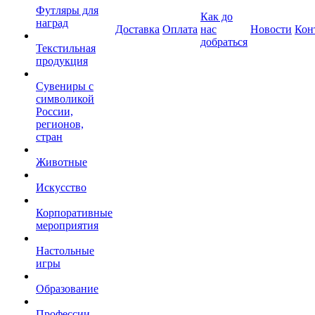
Футляры для
Как до
наград
Доставка
Оплата
нас
Новости
Кон
добраться
Текстильная
продукция
Сувениры с
символикой
России,
регионов,
стран
Животные
Искусство
Корпоративные
мероприятия
Настольные
игры
Образование
Профессии