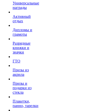
Универсальные
награды
Активный
отдых
Дипломы и
грамоты
Разрядные
книжки и
значки
ГТО
Призы из
акрила
Призы и
подарки из
стекла
Плакетки,
панно, тарелки