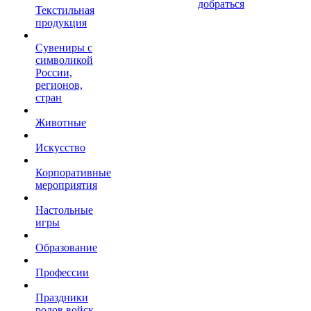
добраться
Текстильная
продукция
Сувениры с
символикой
России,
регионов,
стран
Животные
Искусство
Корпоративные
мероприятия
Настольные
игры
Образование
Профессии
Праздники
родов войск