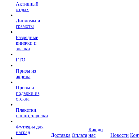
Активный
отдых
Дипломы и
грамоты
Разрядные
книжки и
значки
ГТО
Призы из
акрила
Призы и
подарки из
стекла
Плакетки,
панно, тарелки
Футляры для
Как до
наград
Доставка
Оплата
нас
Новости
Кон