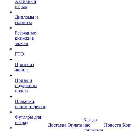
Активный
отдых
Дипломы и
грамоты
Разрядные
книжки и
значки
ГТО
Призы из
акрила
Призы и
подарки из
стекла
Плакетки,
панно, тарелки
Футляры для
Как до
наград
Доставка
Оплата
нас
Новости
Кон
добраться