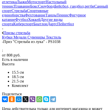
атлетика
Лыжи
Мотоспорт
Настольный
теннис
Плавание
Бокс
Сноуборд
Бейсбол, гандбол,регби
Санный
спорт
Стрельба
Спортивные
единоборства
Фехтование
Танцы
Теннис
Фигурное
катание
Футбол
Хоккей
Другие виды
спорта
Киберспорт
Биатлон
Дартс
Пейнтбол
-
Призы стрельба
Кубки
Медали
Сувениры
Текстиль
-
Приз "Стрельба из лука" - PS1038
:
от
808 руб.
Есть в наличии
Высота
15.5 см
18.5 см
21.5 см
Комплект
Поделиться
Цена действительна только для интернет-магазина и может