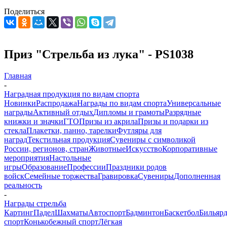
Поделиться
Приз "Стрельба из лука" - PS1038
Главная
-
Наградная продукция по видам спорта
Новинки
Распродажа
Награды по видам спорта
Универсальные
награды
Активный отдых
Дипломы и грамоты
Разрядные
книжки и значки
ГТО
Призы из акрила
Призы и подарки из
стекла
Плакетки, панно, тарелки
Футляры для
наград
Текстильная продукция
Сувениры с символикой
России, регионов, стран
Животные
Искусство
Корпоративные
мероприятия
Настольные
игры
Образование
Профессии
Праздники родов
войск
Семейные торжества
Гравировка
Сувениры
Дополненная
реальность
-
Награды стрельба
Картинг
Падел
Шахматы
Автоспорт
Бадминтон
Баскетбол
Бильяр
спорт
Конькобежный спорт
Лёгкая