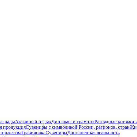
награды
Активный отдых
Дипломы и грамоты
Разрядные книжки и
я продукция
Сувениры с символикой России, регионов, стран
Жи
торжества
Гравировка
Сувениры
Дополненная реальность