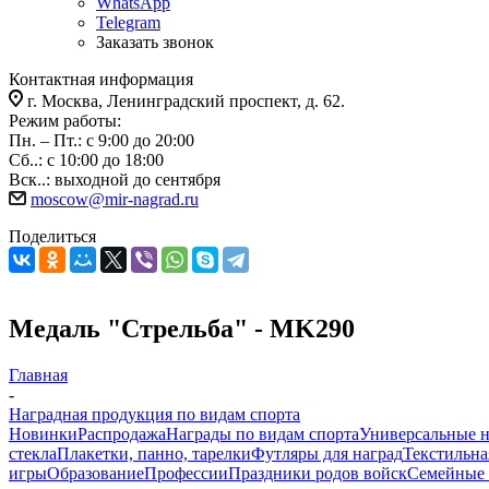
WhatsApp
Telegram
Заказать звонок
Контактная информация
г. Москва, Ленинградский проспект, д. 62.
Режим работы:
Пн. – Пт.: с 9:00 до 20:00
Сб..: с 10:00 до 18:00
Вск..: выходной до сентября
moscow@mir-nagrad.ru
Поделиться
Медаль "Стрельба" - MK290
Главная
-
Наградная продукция по видам спорта
Новинки
Распродажа
Награды по видам спорта
Универсальные 
стекла
Плакетки, панно, тарелки
Футляры для наград
Текстильна
игры
Образование
Профессии
Праздники родов войск
Семейные 