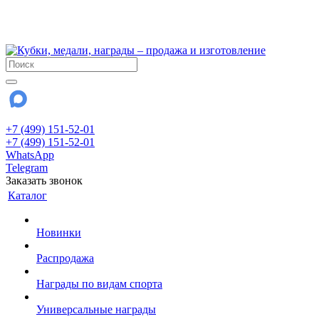
!!! Внимание !!!
28 июля и 3 августа - магазин работает до 18:00
До сентября Воскресенье - выходной день.
+7 (499) 151-52-01
+7 (499) 151-52-01
WhatsApp
Telegram
Заказать звонок
Каталог
Новинки
Распродажа
Награды по видам спорта
Универсальные награды