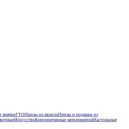
 значки
ГТО
Призы из акрила
Призы и подарки из
вотные
Искусство
Корпоративные мероприятия
Настольные