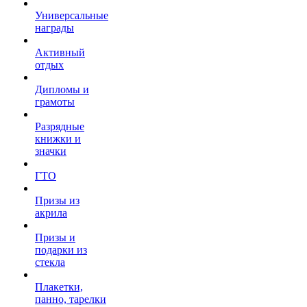
Универсальные
награды
Активный
отдых
Дипломы и
грамоты
Разрядные
книжки и
значки
ГТО
Призы из
акрила
Призы и
подарки из
стекла
Плакетки,
панно, тарелки