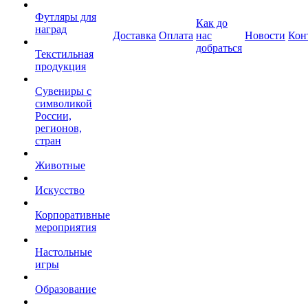
Футляры для
Как до
наград
Доставка
Оплата
нас
Новости
Кон
добраться
Текстильная
продукция
Сувениры с
символикой
России,
регионов,
стран
Животные
Искусство
Корпоративные
мероприятия
Настольные
игры
Образование