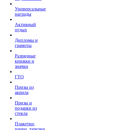
Универсальные
награды
Активный
отдых
Дипломы и
грамоты
Разрядные
книжки и
значки
ГТО
Призы из
акрила
Призы и
подарки из
стекла
Плакетки,
панно, тарелки