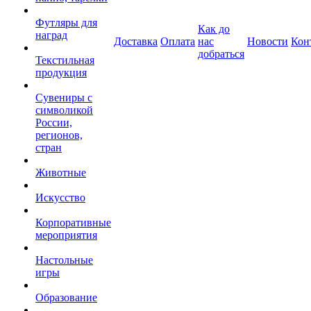
Футляры для
Как до
наград
Доставка
Оплата
нас
Новости
Кон
добраться
Текстильная
продукция
Сувениры с
символикой
России,
регионов,
стран
Животные
Искусство
Корпоративные
мероприятия
Настольные
игры
Образование