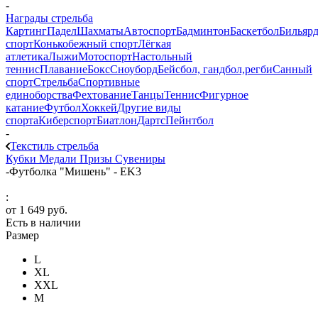
-
Награды стрельба
Картинг
Падел
Шахматы
Автоспорт
Бадминтон
Баскетбол
Бильяр
спорт
Конькобежный спорт
Лёгкая
атлетика
Лыжи
Мотоспорт
Настольный
теннис
Плавание
Бокс
Сноуборд
Бейсбол, гандбол,регби
Санный
спорт
Стрельба
Спортивные
единоборства
Фехтование
Танцы
Теннис
Фигурное
катание
Футбол
Хоккей
Другие виды
спорта
Киберспорт
Биатлон
Дартс
Пейнтбол
-
Текстиль стрельба
Кубки
Медали
Призы
Сувениры
-
Футболка "Мишень" - EK3
:
от
1 649 руб.
Есть в наличии
Размер
L
XL
XXL
М