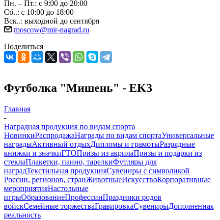
Пн. – Пт.: с 9:00 до 20:00
Сб..: с 10:00 до 18:00
Вск..: выходной до сентября
moscow@mir-nagrad.ru
Поделиться
Футболка "Мишень" - EK3
Главная
-
Наградная продукция по видам спорта
Новинки
Распродажа
Награды по видам спорта
Универсальные
награды
Активный отдых
Дипломы и грамоты
Разрядные
книжки и значки
ГТО
Призы из акрила
Призы и подарки из
стекла
Плакетки, панно, тарелки
Футляры для
наград
Текстильная продукция
Сувениры с символикой
России, регионов, стран
Животные
Искусство
Корпоративные
мероприятия
Настольные
игры
Образование
Профессии
Праздники родов
войск
Семейные торжества
Гравировка
Сувениры
Дополненная
реальность