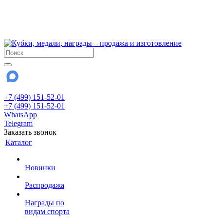
!!! Внимание !!!
6 и 7 августа - магазин работает до 18:00
15 августа - выходной
До сентября Воскресенье - выходной день.
+7 (499) 151-52-01
+7 (499) 151-52-01
WhatsApp
Telegram
Заказать звонок
Каталог
Новинки
Распродажа
Награды по
видам спорта