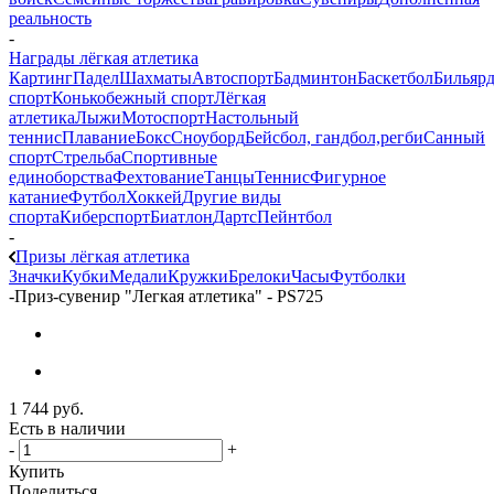
реальность
-
Награды лёгкая атлетика
Картинг
Падел
Шахматы
Автоспорт
Бадминтон
Баскетбол
Бильяр
спорт
Конькобежный спорт
Лёгкая
атлетика
Лыжи
Мотоспорт
Настольный
теннис
Плавание
Бокс
Сноуборд
Бейсбол, гандбол,регби
Санный
спорт
Стрельба
Спортивные
единоборства
Фехтование
Танцы
Теннис
Фигурное
катание
Футбол
Хоккей
Другие виды
спорта
Киберспорт
Биатлон
Дартс
Пейнтбол
-
Призы лёгкая атлетика
Значки
Кубки
Медали
Кружки
Брелоки
Часы
Футболки
-
Приз-сувенир "Легкая атлетика" - PS725
1 744
руб.
Есть в наличии
-
+
Купить
Поделиться