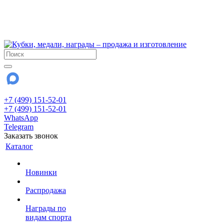
!!! Внимание !!!
6 и 7 августа - магазин работает до 18:00
15 августа - выходной
До сентября Воскресенье - выходной день.
+7 (499) 151-52-01
+7 (499) 151-52-01
WhatsApp
Telegram
Заказать звонок
Каталог
Новинки
Распродажа
Награды по
видам спорта