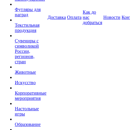
Футляры для
Как до
наград
Доставка
Оплата
нас
Новости
Кон
добраться
Текстильная
продукция
Сувениры с
символикой
России,
регионов,
стран
Животные
Искусство
Корпоративные
мероприятия
Настольные
игры
Образование