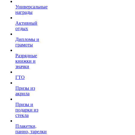
Универсальные
награды
Активный
отдых
Дипломы и
грамоты
Разрядные
книжки и
значки
ГТО
Призы из
акрила
Призы и
подарки из
стекла
Плакетки,
панно, тарелки