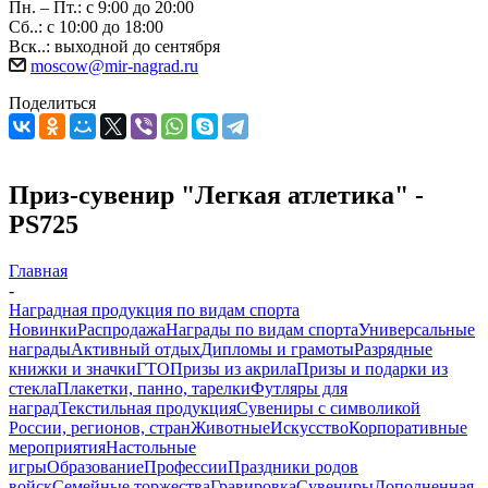
Пн. – Пт.: с 9:00 до 20:00
Сб..: с 10:00 до 18:00
Вск..: выходной до сентября
moscow@mir-nagrad.ru
Поделиться
Приз-сувенир "Легкая атлетика" -
PS725
Главная
-
Наградная продукция по видам спорта
Новинки
Распродажа
Награды по видам спорта
Универсальные
награды
Активный отдых
Дипломы и грамоты
Разрядные
книжки и значки
ГТО
Призы из акрила
Призы и подарки из
стекла
Плакетки, панно, тарелки
Футляры для
наград
Текстильная продукция
Сувениры с символикой
России, регионов, стран
Животные
Искусство
Корпоративные
мероприятия
Настольные
игры
Образование
Профессии
Праздники родов
войск
Семейные торжества
Гравировка
Сувениры
Дополненная