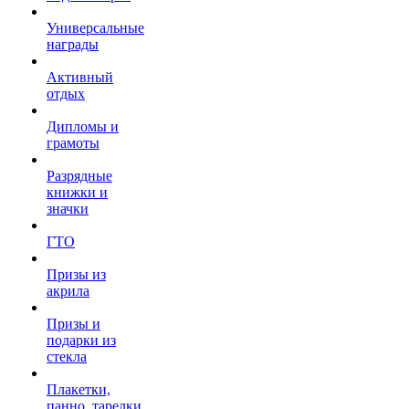
Универсальные
награды
Активный
отдых
Дипломы и
грамоты
Разрядные
книжки и
значки
ГТО
Призы из
акрила
Призы и
подарки из
стекла
Плакетки,
панно, тарелки