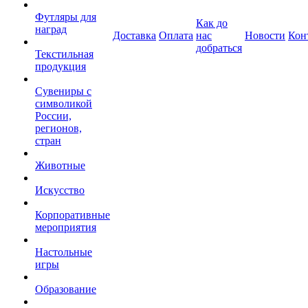
Футляры для
Как до
наград
Доставка
Оплата
нас
Новости
Кон
добраться
Текстильная
продукция
Сувениры с
символикой
России,
регионов,
стран
Животные
Искусство
Корпоративные
мероприятия
Настольные
игры
Образование